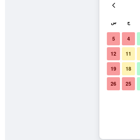
ج
س
5
4
12
11
19
18
26
25