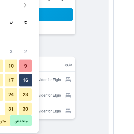
بح
ح
ن
3
2
مزود
10
9
17
16
Provider for Elgin
24
23
Provider for Elgin
31
30
Provider for Elgin
منخفض
متو