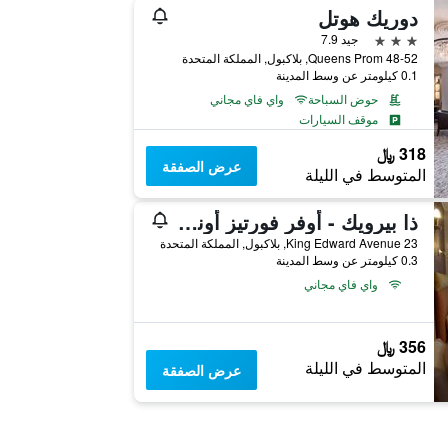
دوريك هوتل
3 نجوم
جيد 7.9
48-52 Queens Prom, بلاكبول, المملكة المتحدة
0.1 كيلومتر عن وسط المدينة
حوض السباحة
واي فاي مجاني
موقف السيارات
318 ﷼
عرض الصفقة
المتوسط في الليلة
ذا بيرويك - أوفر فورتيز أونلي
23 King Edward Avenue, بلاكبول, المملكة المتحدة
0.3 كيلومتر عن وسط المدينة
واي فاي مجاني
356 ﷼
المتوسط في الليلة
عرض الصفقة