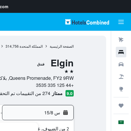
.com
رحلات طيران
الصفحة الرئيسية
المملكة المتحدة
314,756
فنادق
Elgin
سيارات
فندق
2 نجمتين
حزم العروض
Queens Promenade, FY2 9RW, بلاكبول, إنجلترا, المملكة المتحدة
+44 125 335 3535
استكشاف
ممتاز
274 من التقييمات تم التحقق منها
9.0
رحلات
س 15/8
-
العَرَبِيَّة
2 من الضيوف، غرفة واحدة