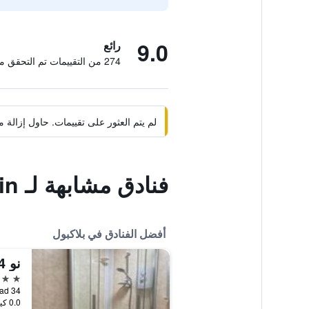
9.0
رائع
274 من التقييمات تم التحقق منها
لم يتم العثور على تقييمات. حاول إزال
فنادق مشابهة لـ Elgin
أفضل الفنادق في بلاكبول
نو 34 فانس رود
5 نجوم
34 Vance Road, بلاكبول, المملكة المتحدة
0.0 كيلومتر عن وسط المدينة