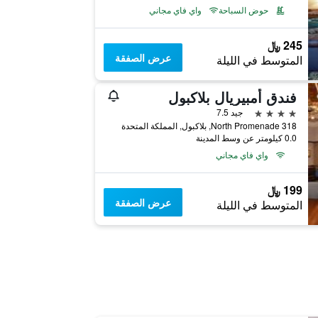
حوض السباحة
واي فاي مجاني
245 ﷼
عرض الصفقة
المتوسط في الليلة
فندق أمبيريال بلاكبول
4 نجوم
جيد 7.5
318 North Promenade, بلاكبول, المملكة المتحدة
0.0 كيلومتر عن وسط المدينة
واي فاي مجاني
199 ﷼
عرض الصفقة
المتوسط في الليلة