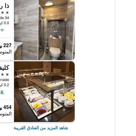
3 نجوم
34 Queens Promenade, بلاكبول, المملكة المتحدة
0.0 كيلومتر عن وسط المدينة
227 ﷼
المتوس
كليف
3 نجوم
ns Promenade
0.2 كيلومتر عن وسط المدينة
454 ﷼
المتوس
شاهد المزيد من الفنادق القريبة