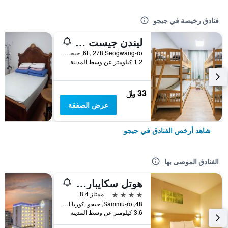
فنادق رخيصة في جيجو
ليندن جيست هاوس
6F, 278 Seogwang-ro, جيجو, كوريا الجنوبية
1.2 كيلومتر عن وسط المدينة
33 ﷼
عرض الصفقة
شاهد أرخص الفنادق في جيجو
الفنادق الموصى بها
هوتل سكايبارك جيجو 1
4 نجوم
ممتاز 8.4
48, Sammu-ro, جيجو, كوريا الجنوبية
3.6 كيلومتر عن وسط المدينة