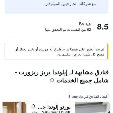
مع شركائنا الخارجيين الموثوقين.
8.5
جيد جدًا
62 من التقييمات تم التحقق منها
لم يتم العثور على تقييمات. حاول إزالة مرشح أو تغيير بحثك أو
مسح كل شيء لعرض التقييمات.
فنادق مشابهة لـ إيلوندا بريز ريزورت -
شامل جميع الخدمات
أفضل الفنادق في Elounda
بورتو إلوندا جولف آند سبا ريزورت
Main Street, Elounda, اليونان