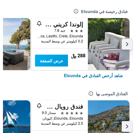
فنادق رخيصة في Elounda
إلوندا كريني هوتل
3 نجوم
جيد 7.8
Andrea Papandreou Street, Shisma, P.O. Box 68, Elounda, Agios Nikolaos, Lasithi, Crete, Elounda, اليونان
0.2 كيلومتر عن وسط المدينة
288 ﷼
عرض الصفقة
شاهد أرخص الفنادق في Elounda
الفنادق الموصى بها
فندق رويال مارمين بيه بوتيك آند آرت
5 نجوم
ممتاز 9.0
Elounda, Elounda, اليونان
2.5 كيلومتر عن وسط المدينة