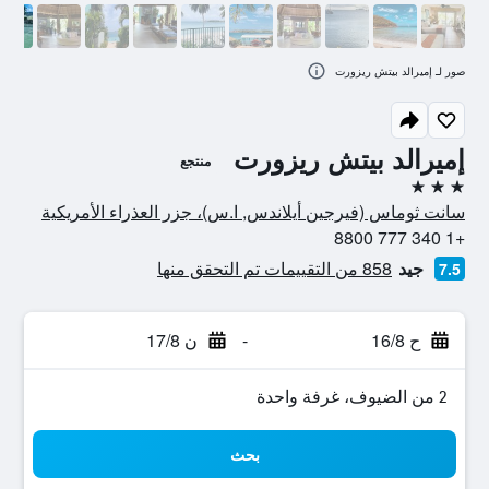
صور لـ إميرالد بيتش ريزورت
إميرالد بيتش ريزورت
منتجع
3 نجوم
سانت ثوماس (فيرجين أيلاندس, ا.س)، جزر العذراء الأمريكية
+1 340 777 8800
جيد
858 من التقييمات تم التحقق منها
7.5
ح 16/8
-
ن 17/8
2 من الضيوف، غرفة واحدة
بحث