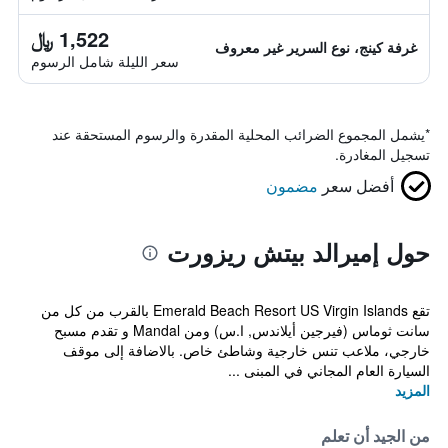
1,522 ﷼
غرفة كينج، نوع السرير غير معروف
سعر الليلة شامل الرسوم
*
يشمل المجموع الضرائب المحلية المقدرة والرسوم المستحقة عند
تسجيل المغادرة.
أفضل سعر
مضمون
حول إميرالد بيتش ريزورت
تقع Emerald Beach Resort US Virgin Islands بالقرب من كل من
سانت ثوماس (فيرجين أيلاندس, ا.س) ومن Mandal و تقدم مسبح
خارجي، ملاعب تنس خارجية وشاطئ خاص. بالاضافة إلى موقف
السيارة العام المجاني في المبنى ...
المزيد
من الجيد أن تعلم