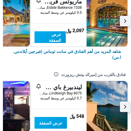
ماريوتس فريشنمانز كوف
7338 Estate Bakkeroe, سانت ثوماس (فيرجين أيلاندس, ا.س), جزر العذراء الأمريكية
0.0 كيلومتر عن وسط المدينة
2,097 ﷼
عرض
الصفقة
شاهد المزيد من أهم الفنادق في سانت ثوماس (فيرجين أيلاندس,
ا.س)
فنادق بالقرب من إميرالد بيتش ريزورت
ليندبيرغ باي هوتل آند فيلاز
8075 Lindbergh Bay, سانت ثوماس (فيرجين أيلاندس, ا.س), جزر العذراء الأمريكية
0.7 كيلومتر عن وسط المدينة
548 ﷼
عرض الصفقة