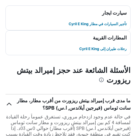
سيارت ايجار
تأجير السيارات في مطار Cyril E King
المطارات القريبة
رحلات طيران إلى Cyril E King
الأسئلة الشائعة عند حجز إميرالد بيتش
ريزورت
ما مدى قرب إميرالد بيتش ريزورت من أقرب مطار، مطار
سانت ثوماس (فيرجين أيلاندس, ا.س) SPB؟
في حالة عدم وجود ازدحام مروري، تستغرق عموماً رحلة القيادة
لمسافة 4 كم بين إميرالد بيتش ريزورت و مطار سانت ثوماس
(فيرجين أيلاندس, ا.س) SPB (أقرب مطار) حوالي 0س 03د. إذا
كنت تقيم في منطقة حيوية، فقد تلاحظ زيادة وقت القيادة بسبب