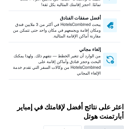
تمامًا. احجز إقامتك المثالية بكل ثقة!
أفضل صفقات الفنادق
يبحث HotelsCombined في أكثر من 3 ملايين فندق
ومكان إقامة ويجمعهم في مكان واحد حتى تتمكن من
مقارنة أماكن الإقامة المثالية.
إلغاء مجاني
من الوارد أن تتغير الخطط — نتفهم ذلك. ولهذا يمكنك
البحث وحجز فنادق وأماكن إقامة على
HotelsCombined من وكالات السفر التي تقدم خدمة
الإلغاء المجاني
اعثر على نتائج أفضل لإقامتك في إمباير
أبارتمنت هوتل