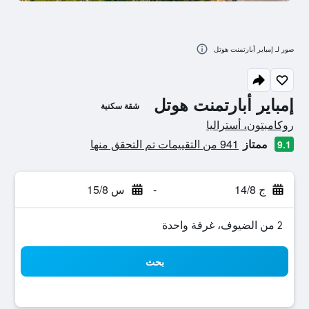
صور لـ إمباير أبارتمنت هوتل
إمباير أبارتمنت هوتل
شقة سكنية
تقييم فئة 0
روكامبتون، أستراليا
ممتاز
941 من التقييمات تم التحقق منها
9.1
ج 14/8
-
س 15/8
2 من الضيوف، غرفة واحدة
بحث