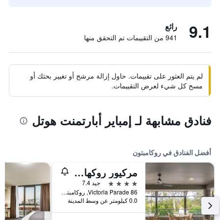
9.1
رائع
941 من التقييمات تم التحقق منها
لم يتم العثور على تقييمات. حاول إزالة مرشح أو تغيير بحثك أو
مسح كل شيء لعرض التقييمات.
فنادق مشابهة لـ إمباير أبارتمنت هوتل
أفضل الفنادق في روكامبتون
مركيور روكهامتن
4 نجوم
جيد 7.4
86 Victoria Parade, روكامبتون, QLD, أستراليا
0.0 كيلومتر عن وسط المدينة