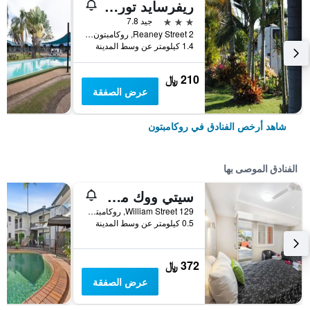
ريفرسايد توريست بارك
3 نجوم
جيد 7.8
2 Reaney Street, روكامبتون, QLD, أستراليا
1.4 كيلومتر عن وسط المدينة
210 ﷼
عرض الصفقة
شاهد أرخص الفنادق في روكامبتون
الفنادق الموصى بها
سيتي ووك موتور إن
129 William Street, روكامبتون, QLD, أستراليا
0.5 كيلومتر عن وسط المدينة
372 ﷼
عرض الصفقة