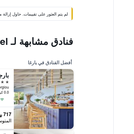
لم يتم العثور على تقييمات. حاول إزال
فنادق مشابهة لـ Enetiko Resort Hotel
أفضل الفنادق في بارغا
بارج
5 نجوم
georgiou
0.0 كيلومتر عن وسط المدينة
717 ﷼
المتوس