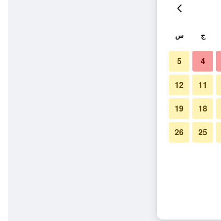
ج
س
5
4
12
11
19
18
26
25