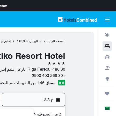
.com
رحلات طيران
الصفحة الرئيسية
اليونان
143,939
إقليم إب
فنادق
iko Resort Hotel
سيارات
4 نجوم
حزم العروض
Riga Fereou, 480 60, بارغا, إقليم إبيروس, اليونان
+30 268 403 2900
استكشاف
ممتاز
146 من التقييمات تم التحقق منها
8.8
رحلات
خ 13/8
-
العَرَبِيَّة
2 من الضيوف، غرفة واحدة