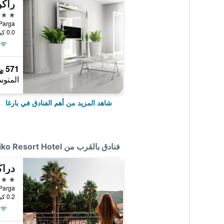
4 نجوم
Parga, بارغا, اليون
0.0 كيلومتر عن وسط المدينة
571 ﷼
المتوس
شاهد المزيد من أهم الفنادق في بارغا
فنادق بالقرب من Enetiko Resort Hotel
درا
3 نجوم
Parga, بارغا, اليون
0.2 كيلومتر عن وسط المدينة