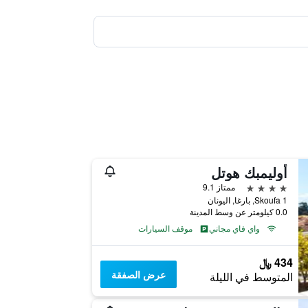
أوليمبك هوتل
4 نجوم
ممتاز 9.1
Skoufa 1, بارغا, اليونان
0.0 كيلومتر عن وسط المدينة
واي فاي مجاني
موقف السيارات
434 ﷼
عرض الصفقة
المتوسط في الليلة