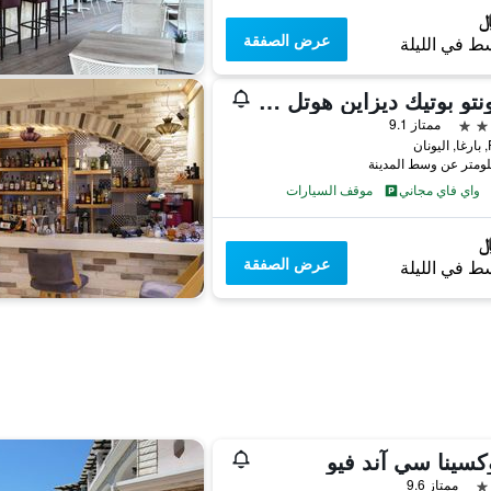
عرض الصفقة
ط في الليلة
راكونتو بوتيك ديزاين هوتل - للبالغين فقط
ممتاز 9.1
ان
واي فاي مجاني
موقف السيارات
عرض الصفقة
ط في الليلة
كسينا سي آند فيو
ممتاز 9.6