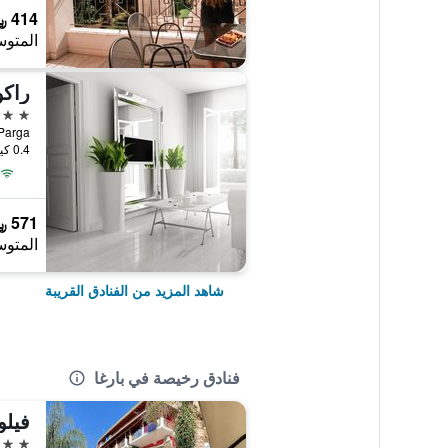
414 ﷼
المتوس
4 نجوم
Parga, بارغا, اليون
0.4 كيلومتر عن وسط المدينة
571 ﷼
المتوس
شاهد المزيد من الفنادق القريبة
فنادق رخيصة في بارغا
فيلو
3 نجوم