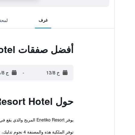
غرف
لمحة
أفضل صفقات Enetiko Resort Hotel
خ 13/8
-
ج 14/8
حول Enetiko Resort Hotel
يوفر Enetiko Resort المريح والذي يقع في مدينة بارغا خدمة واي فاي مجانية بالإضافة إلى جاكوزي ومسبح خارجي. يمكن للنزلاء استخدام السونا والشرفة المشمسة.
توفر الملكية هذه والمصنفة 4 نجوم تدليك، ترا...