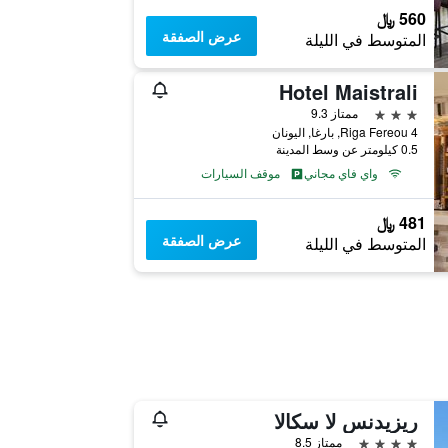
560 ﷼
عرض الصفقة
المتوسط في الليلة
Hotel Maistrali
3 نجوم
ممتاز 9.3
Riga Fereou 4, بارغا, اليونان
0.5 كيلومتر عن وسط المدينة
واي فاي مجاني
موقف السيارات
481 ﷼
عرض الصفقة
المتوسط في الليلة
ريزيدنس لا سكالا
4 نجوم
ممتاز 8.5