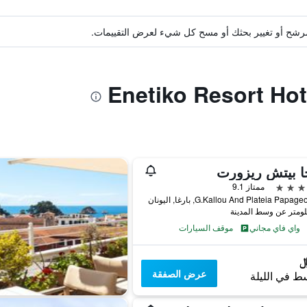
ة مرشح أو تغيير بحثك أو مسح كل شيء لعرض التقييمات.
ا بيتش ريزورت
ممتاز 9.1
G.Kallou And Plateia Papa, بارغا, اليونان
واي فاي مجاني
موقف السيارات
عرض الصفقة
ط في الليلة