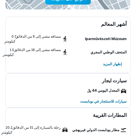
أشهر المعالم
مسافة مشي إلى 8 من الدقائق
0.7
Iparművészeti Múzeum
كيلومتر
مسافة مشي إلى 18 من الدقائق
1.5
المتحف الوطني المجري
كيلومتر
إظهار المزيد
سيارت ايجار
المعدل اليومي 44 ﷼
سيارات للاستئجار في بودابست
المطارات القريبة
رحلة بالسيارة إلى 31 من الدقائق
20.2
مطار بودابست الدولي فيريهجي
كيلومتر