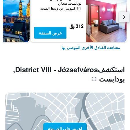
بودابست, هنغاريا
1.1 كيلومتر عن وسط المدينة
312 ﷼
عرض الصفقة
مشاهدة الفنادق الأخرى الموصى بها
استكشفDistrict VIII - Józsefváros,
بودابست
اعرض على الخريطة