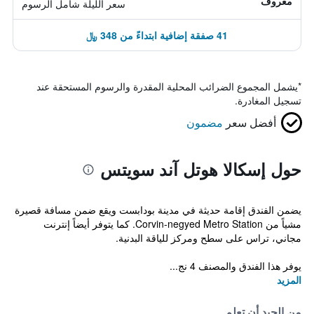
معروف
سعر الليلة شامل الرسوم
41 صفقة إضافية ابتداءً من 348 ﷼
*
يشمل المجموع الضرائب المحلية المقدرة والرسوم المستحقة عند
تسجيل المغادرة.
أفضل سعر
مضمون
حول إسكالا هوتل آند سويتس
يضمن الفندق إقامة حديثة في مدينة بودابست ويقع ضمن مسافة قصيرة
مشياً من Corvin-negyed Metro Station. كما يتوفر أيضاً إنترنت
مجاني، تراس على سطح ومركز للياقة البدنية.
يوفر هذا الفندق والمصنف 4 نج...
المزيد
من الجيد أن تعلم