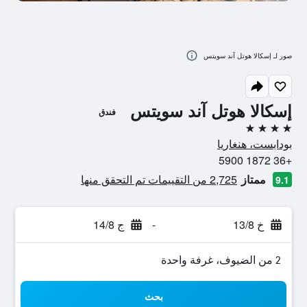
صور لـ إسكالا هوتل آند سويتس
إسكالا هوتل آند سويتس
فندق
4 نجوم
بودابست، هنغاريا
+36 1872 5900
ممتاز
2,725 من التقييمات تم التحقق منها
9.1
خ 13/8
-
ج 14/8
2 من الضيوف، غرفة واحدة
بحث