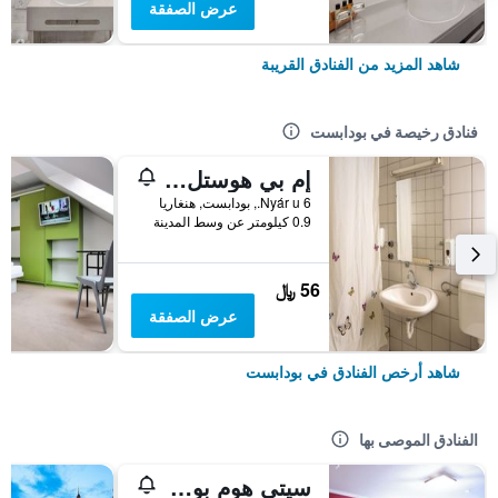
عرض الصفقة
شاهد المزيد من الفنادق القريبة
فنادق رخيصة في بودابست
إم بي هوستل بودابيست
6 Nyár u., بودابست, هنغاريا
0.9 كيلومتر عن وسط المدينة
56 ﷼
عرض الصفقة
شاهد أرخص الفنادق في بودابست
الفنادق الموصى بها
سيتي هوم بودابيست