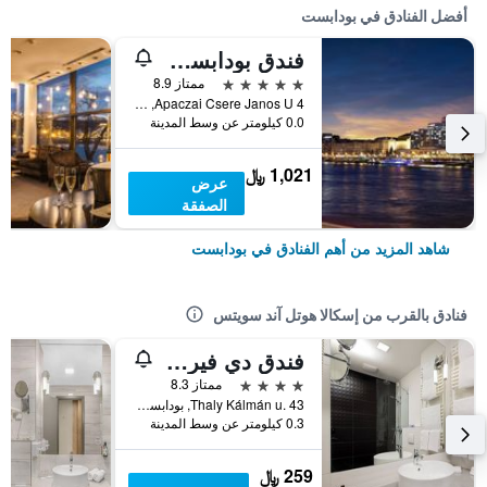
أفضل الفنادق في بودابست
فندق بودابست ماريوت
5 نجوم
ممتاز 8.9
Apaczai Csere Janos U 4, بودابست, هنغاريا
0.0 كيلومتر عن وسط المدينة
1,021 ﷼
عرض
الصفقة
شاهد المزيد من أهم الفنادق في بودابست
فنادق بالقرب من إسكالا هوتل آند سويتس
فندق دي فيردي إمبريال
4 نجوم
ممتاز 8.3
Thaly Kálmán u. 43, بودابست, هنغاريا
0.3 كيلومتر عن وسط المدينة
259 ﷼