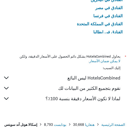
الفنادق في مصر
الفنادق في فرنسا
الفنادق في المملكة المتحدة
الفنادق في إيطاليا
الفنادق في تايلاند
*
يحاول HotelsCombined بشكل دائم الحصول على الأسعار الدقيقة، ولكن
لا يمكن ضمان الأسعار
.
إليك السبب:
HotelsCombined ليس البائع
نقوم بتجميع الكثير من البيانات لك
لماذا لا تكون الأسعار دقيقة بنسبة 100٪؟
الصفحة الرئيسية
هنغاريا
30,668
بودابست
8,793
إسكالا هوتل آند سويتس