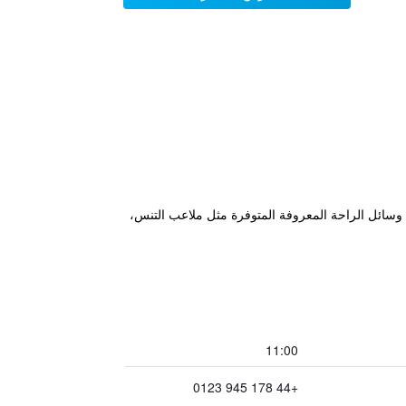
الريف ويبعد مجرد مسافة قصيرة عن كوتسولدز وStratford-upon-Avon Canal. كما تضمن وسائل الراحة المعروفة المتوفرة مثل ملاعب التنس،
11:00
+44 178 945 0123