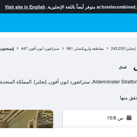
ar.hotelscombined
متوفر أيضاً باللغة الإنجليزية.
Visit site in English
إنجلترا
243,235
مقاطعة وارويكشاير
961
ستراتفورد ابون آفون
447
إيتينجتون
فندق
 ابون آفون, إنجلترا, المملكة المتحدة
س 15/8