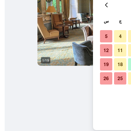
ج
س
5
4
12
11
1/19
آخر
19
18
26
25