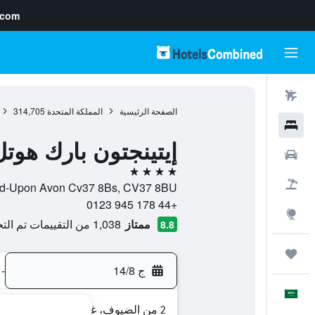
.com
رحلات طيران
الصفحة الرئيسية
المملكة المتحدة
314,705
فنادق
إيتينجتون بارك هوتل
سيارات
4 نجوم
حزم العروض
Alderminster Stratford-Upon Avon Cv37 8Bs, CV37 8BU, ستراتفورد
+44 178 945 0123
استكشاف
ممتاز
1,038 من التقييمات تم التحقق منها
8.8
رحلات
ج 14/8
-
العَرَبِيَّة
2 من الضيوف، غرفة واحدة