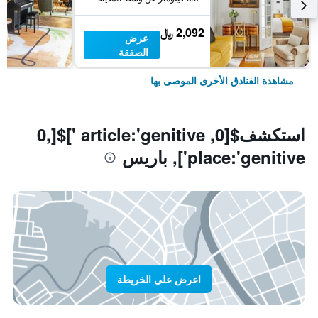
2,092 ﷼
عرض
الصفقة
مشاهدة الفنادق الأخرى الموصى بها
استكشف$[0, article:'genitive ']$[0,
place:'genitive'], باريس
اعرض على الخريطة