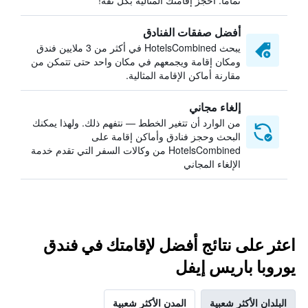
تمامًا. احجز إقامتك المثالية بكل ثقة!
أفضل صفقات الفنادق
يبحث HotelsCombined في أكثر من 3 ملايين فندق
ومكان إقامة ويجمعهم في مكان واحد حتى تتمكن من
مقارنة أماكن الإقامة المثالية.
إلغاء مجاني
من الوارد أن تتغير الخطط — نتفهم ذلك. ولهذا يمكنك
البحث وحجز فنادق وأماكن إقامة على
HotelsCombined من وكالات السفر التي تقدم خدمة
الإلغاء المجاني
اعثر على نتائج أفضل لإقامتك في فندق
يوروبا باريس إيفل
البلدان الأكثر شعبية
المدن الأكثر شعبية