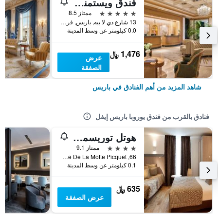
فندق ويستمنستر
5 نجوم
ممتاز 8.5
13 شارع دي لا بيه, باريس, فرنسا
0.0 كيلومتر عن وسط المدينة
1,476 ﷼
عرض
الصفقة
شاهد المزيد من أهم الفنادق في باريس
فنادق بالقرب من فندق يوروبا باريس إيفل
هوتل توريسمي أفينيو
4 نجوم
ممتاز 9.1
66, Avenue De La Motte Picquet, باريس, فرنسا
0.1 كيلومتر عن وسط المدينة
635 ﷼
عرض الصفقة