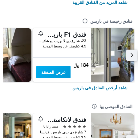
شاهد المزيد من الفنادق القريبة
فنادق رخيصة في باريس
فندق F1 باريس بورت دو شاتيلون
23، شارع دي لا بورت دو شاتيلون, باريس, فرنسا
4.5 كيلومتر عن وسط المدينة
184 ﷼
عرض الصفقة
شاهد أرخص الفنادق في باريس
الفنادق الموصى بها
فندق لانكاستر باريس شانزليزيه
5 نجوم
ممتاز 8.8
7 شارع دي بري, باريس, فرنسا
3.5 كيلومتر عن وسط المدينة