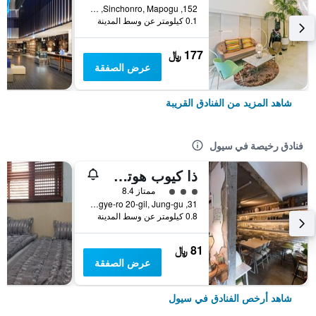
152, Sinchonro, Mapogu, سيول, كوريا الجنوبية
0.1 كيلومتر عن وسط المدينة
177 ﷼
عرض الصفقة
شاهد المزيد من الفنادق القريبة
فنادق رخيصة في سيول
ذا كيوب هوتل - دار ضيافة
تقييم فئة 3
ممتاز 8.4
31, Toegye-ro 20-gil, Jung-gu, سيول, كوريا الجنوبية
0.8 كيلومتر عن وسط المدينة
81 ﷼
عرض الصفقة
شاهد أرخص الفنادق في سيول