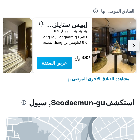
الفنادق الموصى بها
إيبيس ستايلز أمباسادور سيول غانغنام
3 نجوم
ممتاز 8.2
431, Samseong-ro, Gangnam-gu, سيول, كوريا الجنوبية
8.0 كيلومتر عن وسط المدينة
382 ﷼
عرض الصفقة
مشاهدة الفنادق الأخرى الموصى بها
استكشفSeodaemun-gu, سيول