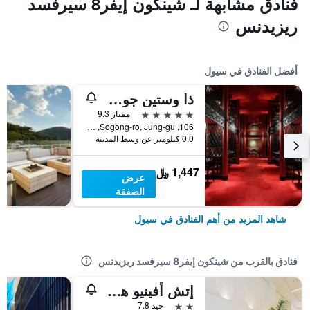
فنادق مشابهة لـ شينكون إيفر8 سيرفسد
ريزيدنس
أفضل الفنادق في سيول
ذا وستين جوسون سول
5 نجوم
ممتاز 9.3
106, Sogong-ro, Jung-gu, سيول, كوريا الجنوبية
0.0 كيلومتر عن وسط المدينة
1,447 ﷼
عرض
الصفقة
شاهد المزيد من أهم الفنادق في سيول
فنادق بالقرب من شينكون إيفر8 سيرفسد ريزيدنس
إتش أفينيو هوتل إيداي شينتشون
2 نجمتين
جيد 7.8