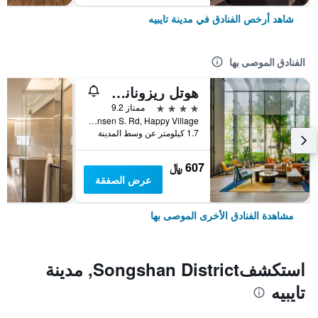
شاهد أرخص الفنادق في مدينة تايبيه
الفنادق الموصى بها
هوتل ريزونانس تايبي، تابيستري كوليكشن باي هيلتون
4 نجوم
ممتاز 9.2
No. 7 Linsen S. Rd, Happy Village, مدينة تايبيه, تايوان
1.7 كيلومتر عن وسط المدينة
607 ﷼
عرض الصفقة
مشاهدة الفنادق الأخرى الموصى بها
استكشفSongshan District, مدينة
تايبيه