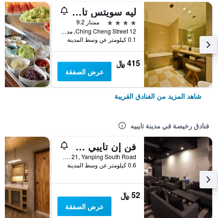
ليه سويتس تايبيه تشينج تشينج
4 نجوم
ممتاز 9.2
12 Ching Cheng Street, مدينة تايبيه, تايوان
0.1 كيلومتر عن وسط المدينة
415 ﷼
عرض الصفقة
شاهد المزيد من الفنادق القريبة
فنادق رخيصة في مدينة تايبيه
فن إن تايبي هوستل
2F, No. 21, Yanping South Road, مدينة تايبيه, تايوان
0.6 كيلومتر عن وسط المدينة
52 ﷼
عرض الصفقة