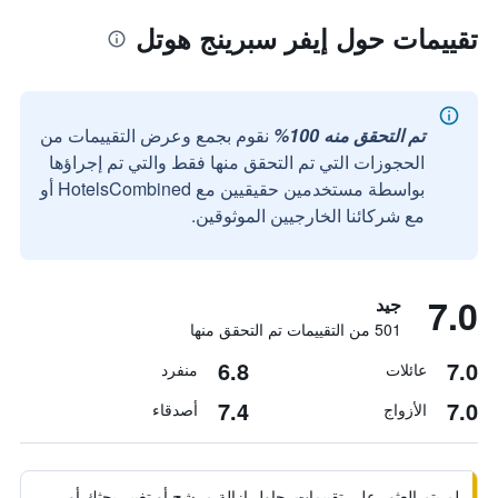
تقييمات حول إيفر سبرينج هوتل
تم التحقق منه 100%
نقوم بجمع وعرض التقييمات من
الحجوزات التي تم التحقق منها فقط والتي تم إجراؤها
بواسطة مستخدمين حقيقيين مع HotelsCombined أو
مع شركائنا الخارجيين الموثوقين.
7.0
جيد
501 من التقييمات تم التحقق منها
6.8
7.0
عائلات
منفرد
7.4
7.0
الأزواج
أصدقاء
لم يتم العثور على تقييمات. حاول إزالة مرشح أو تغيير بحثك أو