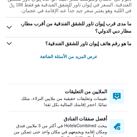
الفندقية. السعر في إيوان تاور للشقق الفندقية هو فقط 188 ﷼
في الللية وهو يعتبر سعر جيد جداً عند الإقامة في عجمان.
ما مدى قرب إيوان تاور للشقق الفندقية من أقرب مطار،
مطار دبي الدولي؟
ما هو رقم هاتف إيوان تاور للشقق الفندقية؟
عرض المزيد من الأسئلة الشائعة
الملايين من التعليقات
تقييمات وتعليقات حقيقية من ملايين النزلاء، مثلك
تمامًا. احجز إقامتك المثالية بكل ثقة!
أفضل صفقات الفنادق
يبحث HotelsCombined في أكثر من 3 ملايين فندق
ومكان إقامة ويجمعهم في مكان واحد حتى تتمكن من