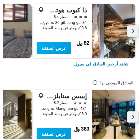
ذا كيوب هوتل - دار ضيافة
تقييم فئة 3
ممتاز 8.4
31, Toegye-ro 20-gil, Jung-gu, سيول, كوريا الجنوبية
0.8 كيلومتر عن وسط المدينة
82 ﷼
عرض الصفقة
شاهد أرخص الفنادق في سيول
الفنادق الموصى بها
إيبيس ستايلز أمباسادور سيول غانغنام
3 نجوم
ممتاز 8.2
431, Samseong-ro, Gangnam-gu, سيول, كوريا الجنوبية
8.0 كيلومتر عن وسط المدينة
383 ﷼
عرض الصفقة