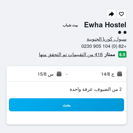
Ewha Hostel
بيت شباب
تقييم فئة 2
سيول، كوريا الجنوبية
+82 (0) 104 905 0230
ممتاز
416 من التقييمات تم التحقق منها
8.5
ج 14/8
-
س 15/8
2 من الضيوف، غرفة واحدة
بحث