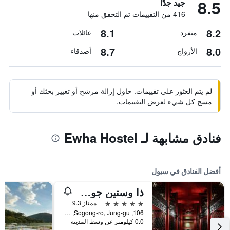
8.5
جيد جدًا
416 من التقييمات تم التحقق منها
8.1
8.2
منفرد
عائلات
8.7
8.0
الأزواج
أصدقاء
لم يتم العثور على تقييمات. حاول إزالة مرشح أو تغيير بحثك أو
مسح كل شيء لعرض التقييمات.
فنادق مشابهة لـ Ewha Hostel
أفضل الفنادق في سيول
ذا وستين جوسون سول
5 نجوم
ممتاز 9.3
106, Sogong-ro, Jung-gu, سيول, كوريا الجنوبية
0.0 كيلومتر عن وسط المدينة