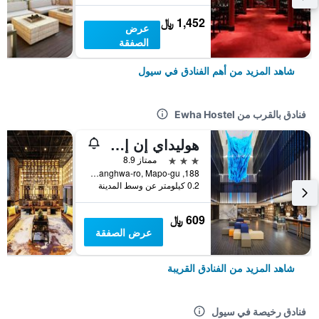
1,452 ﷼
عرض
الصفقة
شاهد المزيد من أهم الفنادق في سيول
فنادق بالقرب من Ewha Hostel
هوليداي إن إكسبرس سول هونجداي باي آيتش جي
3 نجوم
ممتاز 8.9
188, Yanghwa-ro, Mapo-gu, سيول, كوريا الجنوبية
0.2 كيلومتر عن وسط المدينة
609 ﷼
عرض الصفقة
شاهد المزيد من الفنادق القريبة
فنادق رخيصة في سيول