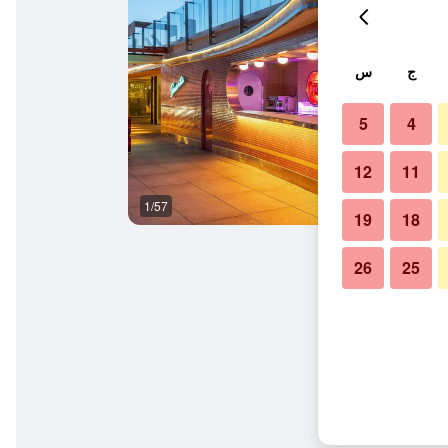
ج
س
5
4
12
11
1/57
شرفة
19
18
26
25