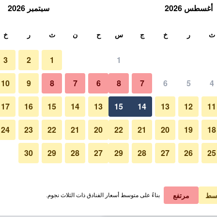
أغسطس 2026
سبتمبر 2026
ث
ث
ر
خ
ج
س
ح
ن
ث
ر
خ
3
2
1
1
لة الواحدة
10
9
8
7
6
8
7
6
5
4
ردهة
لي في الليلة
17
16
15
14
13
15
14
13
12
11
 ﷼
عرض الصفقة
24
23
22
21
20
22
21
20
19
18
30
29
28
27
29
28
27
26
25
صور لـ فندق إكسبو برشلونة
 ﷼
عرض الصفقة
 ﷼
عرض الصفقة
سط
مرتفع
بناءً على متوسط أسعار الفنادق ذات الثلاث نجوم.