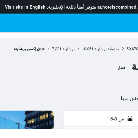
ar.hotelscombined
متوفر أيضاً باللغة الإنجليزية.
Visit site in English
50,67
مقاطعة برشلونة
10,051
برشلونة
7,221
فندق إكسبو برشلونة
ة
فندق
س 15/8