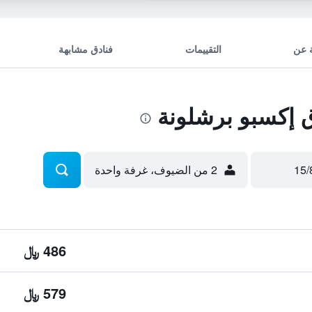
 عن
التقييمات
فنادق مشابهة
إكسبو برشلونة
2 من الضيوف، غرفة واحدة
486 ﷼
579 ﷼