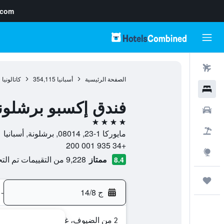
.com
رحلات طيران
الصفحة الرئيسية
أسبانيا
354,115
كاتالونيا
0
فنادق
فندق إكسبو برشلون
سيارات
4 نجوم
حزم العروض
مايوركا 1-23, 08014, برشلونة, أسبانيا
+34 935 001 200
استكشاف
ممتاز
9,228 من التقييمات تم التحقق منها
8.4
رحلات
ج 14/8
-
2 من الضيوف، غرفة واحدة