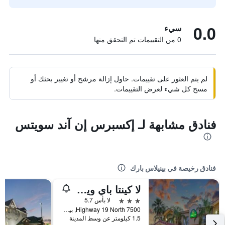
0.0
سيء
0 من التقييمات تم التحقق منها
لم يتم العثور على تقييمات. حاول إزالة مرشح أو تغيير بحثك أو
مسح كل شيء لعرض التقييمات.
فنادق مشابهة لـ إكسبرس إن آند سويتس
فنادق رخيصة في بينيلاس بارك
لا كينتا باي ويندام سانت بيترزبرج كليرووتر
3 نجوم
لا بأس 5.7
7500 Highway 19 North, بينيلاس بارك, FL, الولايات المتحدة الأميريكية
1.5 كيلومتر عن وسط المدينة