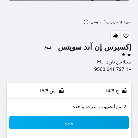
صور لـ إكسبرس إن آند سويتس
إكسبرس إن آند سويتس
فندق
2 نجمتين
بينيلاس بارك، FL
+1 727 641 9563
ج 14/8
-
س 15/8
2 من الضيوف، غرفة واحدة
بحث