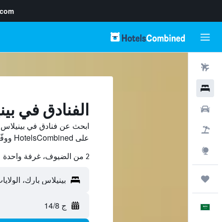
.com
رحلات طيران
فنادق
الفنادق في بين
سيارات
ابحث عن فنادق في بينيلاس ب
حزم العروض
على HotelsCombined ووفّر.
استكشاف
2 من الضيوف، غرفة واحدة
رحلات
ج 14/8
العَرَبِيَّة