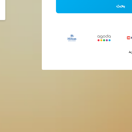
بحث
يد