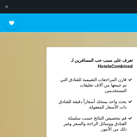
تعرف على سبب حب المسافرين لـ
HotelsCombined
قارن المراجعات التقييمية للفنادق التي
تم جمعها من آلاف تعليقات
المستخدمين.
بحث واحد يمنحك أسعاراً دقيقة للفنادق
ذات الأسعار المعقولة.
قم بتخصيص النتائج حسب سلسلة
الفنادق ووسائل الراحة والسعر وغير
ذلك من الأمور.