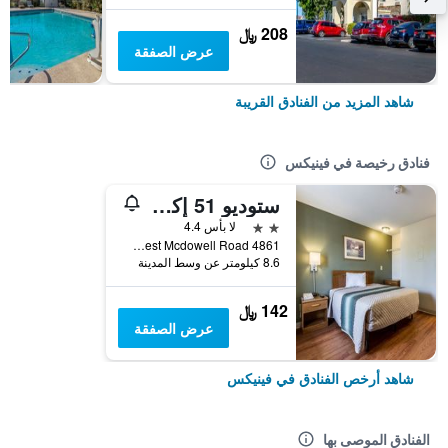
208 ﷼
عرض الصفقة
شاهد المزيد من الفنادق القريبة
فنادق رخيصة في فينيكس
ستوديو 51 إكستنديد ستاي هوتل
2 نجمتين
لا بأس 4.4
4861 West Mcdowell Road, فينيكس, AZ, الولايات المتحدة الأميريكية
8.6 كيلومتر عن وسط المدينة
142 ﷼
عرض الصفقة
شاهد أرخص الفنادق في فينيكس
الفنادق الموصى بها