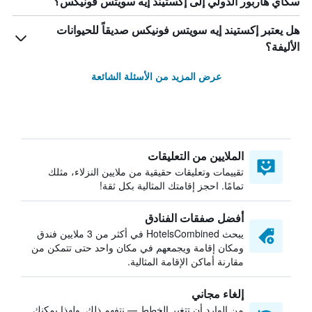
سكاي هاربور الدولي إلى إكستيند إيه سويتس فونيكس؟
هل يعتبر إكستيند إيه سويتس فونيكس صديقاً للحيوانات
الأليفة؟
عرض المزيد من الأسئلة الشائعة
الملايين من التعليقات
تقييمات وتعليقات حقيقية من ملايين النزلاء، مثلك
تمامًا. احجز إقامتك المثالية بكل ثقة!
أفضل صفقات الفنادق
يبحث HotelsCombined في أكثر من 3 ملايين فندق
ومكان إقامة ويجمعهم في مكان واحد حتى تتمكن من
مقارنة أماكن الإقامة المثالية.
إلغاء مجاني
من الوارد أن تتغير الخطط — نتفهم ذلك. ولهذا يمكنك