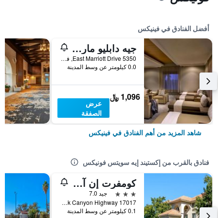
أفضل الفنادق في فينيكس
جيه دابليو ماريوت فينيكس ديزرت ريدج ريزورت آند سبا
5350 East Marriott Drive, فينيكس, AZ, الولايات المتحدة الأميريكية
0.0 كيلومتر عن وسط المدينة
1,096 ﷼
عرض
الصفقة
شاهد المزيد من أهم الفنادق في فينيكس
فنادق بالقرب من إكستيند إيه سويتس فونيكس
كومفرت إن آند سويتس فينيكس نورث / دير فالي
3 نجوم
جيد 7.0
17017 North Black Canyon Highway, فينيكس, AZ, الولايات المتحدة الأميريكية
0.1 كيلومتر عن وسط المدينة