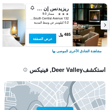
ريزيدنس إن فينيكس داونتاون
3 نجوم
ممتاز 9.0
132 South Central Avenue, فينيكس, AZ, الولايات المتحدة الأميريكية
0.2 كيلومتر عن وسط المدينة
485 ﷼
عرض الصفقة
مشاهدة الفنادق الأخرى الموصى بها
استكشفDeer Valley, فينيكس