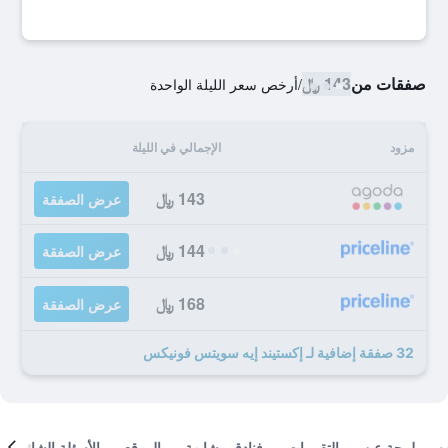
صفقات من
143 ﷼
/
أرخص سعر الليلة الواحدة
مزود
الإجمالي في الليلة
143 ﷼
عرض الصفقة
144 ﷼
عرض الصفقة
168 ﷼
عرض الصفقة
32 صفقة إضافية لـ إكستيند إيه سويتس فونيكس
لمحة عن
التقييمات
فنادق مشابهة
الموقع
الأسئلة الشائعة