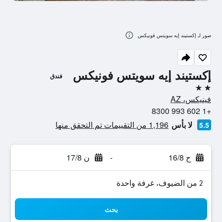
صور لـ إكستيند إيه سويتس فونيكس
إكستيند إيه سويتس فونيكس
فندق
2 نجمتين
فينيكس، AZ
+1 602 993 8300
لا بأس
1,196 من التقييمات تم التحقق منها
5.5
ح 16/8
-
ن 17/8
2 من الضيوف، غرفة واحدة
بحث