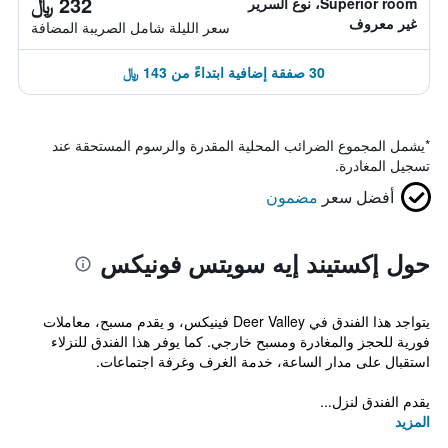
232 ﷼
Superior room، نوع السرير
غير معروف
سعر الليلة شامل الصريبة المضافة
30 صفقة إضافية ابتداءً من 143 ﷼
*
يشمل المجموع الضرائب المحلية المقدرة والرسوم المستحقة عند
تسجيل المغادرة.
أفضل سعر
مضمون
حول إكستيند إيه سويتس فونيكس
يتواجد هذا الفندق في Deer Valley فينيكس، و يقدم مسبح، معاملات
فورية للحجز والمغادرة ومسبح خارجي. كما يوفر هذا الفندق للنزلاء
استقبال على مدار الساعة، خدمة الغرف وغرفة اجتماعات.
يقدم الفندق لنزل...
المزيد