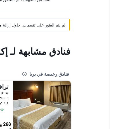
لم يتم العثور على تقييمات. حاول إزال
فنادق مشابهة لـ إك
فنادق رخيصة في بريا
تراف
2 نجمتين
1.1 كيلومتر عن وسط المدينة
268 ﷼