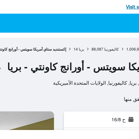
Visit 
1,006,
كاليفورنيا
88,087
بريا
14
إكستنديد ستاي أمريكا سويتس - أورانج كاونتي
ا سويتس - أورانج كاونتي - بريا
ف
ح 16/8