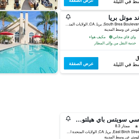
عرض الصفقة
ط في الليلة
ند موتل بريا
727 South Brea Boulevard, بريا, CA, الولايات المتحدة الأميريكية
واي فاي مجاني
مكيف هواء
خدمة النقل من وإلى المطار
عرض الصفقة
ط في الليلة
إمباسي سويتس باي هيلتون بري نورث أورانج كاونتي
ممتاز 8.3
900 East Birch Street, بريا, CA, الولايات المتحدة الأميريكية