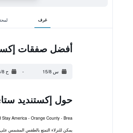
غرف
لمحة
أفضل صفقات إكستند
س 15/8
-
ح 16/8
حول إكستنديد ستاي 
Extended Stay America - Orange County - Brea بريا. كما يوفر هذا الفندق للضيوف غرفة اجتماعات، معاملات فورية للحجز والمغاد
يمكن للنزلاء التمتع بالطقس المشمس على 