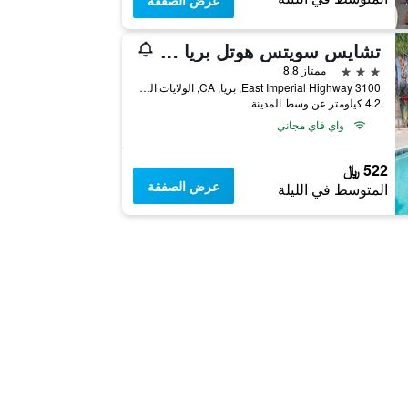
عرض الصفقة
تشايس سويتس هوتل بريا فوليرتون
3 نجوم
ممتاز 8.8
3100 East Imperial Highway, بريا, CA, الولايات المتحدة الأميريكية
4.2 كيلومتر عن وسط المدينة
واي فاي مجاني
522 ﷼
عرض الصفقة
المتوسط في الليلة