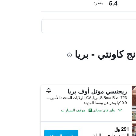
5.4
منفرد
 كاونتي - بريا
ريجنسي موتل أوف بريا
723 S Brea Blvd, بريا, CA, الولايات المتحدة الأميريكية
0.9 كيلومتر عن وسط المدينة
واي فاي مجاني
موقف السيارات
291 ﷼
المتوسط في الليلة