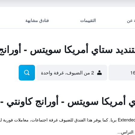
 عن
التقييمات
فنادق مشابهة
يد ستاي أمريكا سويتس - أورانج ك
2 من الضيوف، غرفة واحدة
أمريكا سويتس - أورانج كاونتي - ب
رة واستقبال على مدار الساعة.
التراس...