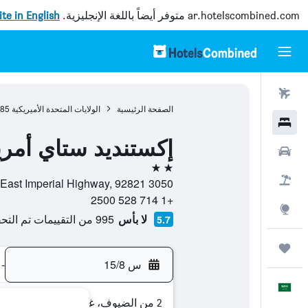
ar.hotelscombined.com
متوفر أيضاً باللغة الإنجليزية.
site in English
رحلات طيران
الصفحة الرئيسية
الولايات المتحدة الأميريكية
985
فنادق
إكستنديد ستاي أمريك
سيارات
2 نجمتين
حزم العروض
3050 East Imperial Highway, 92821, بريا, كاليفورنيا, الولايات المتحدة الأميريكية
+1 714 528 2500
استكشاف
لا بأس
995 من التقييمات تم التحقق منها
5.7
رحلات
س 15/8
-
العَرَبِيَّة
2 من الضيوف، غرفة واحدة