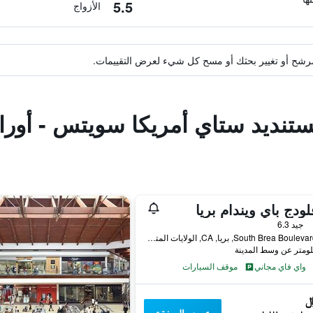
5.5
الأزواج
ة مرشح أو تغيير بحثك أو مسح كل شيء لعرض التقييمات.
ستنديد ستاي أمريكا سويتس - أورانج
لودج باي ويندام بريا
جيد 6.3
805 South Brea Boulevard, بريا, CA, الولايات المتحدة الأميريكية
واي فاي مجاني
موقف السيارات