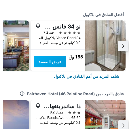
أفضل الفنادق في بلاكبول
نو 34 فانس رود
5 نجوم
جيد 7.2
34 Vance Road, بلاكبول, المملكة المتحدة
0.0 كيلومتر عن وسط المدينة
195 ﷼
عرض الصفقة
شاهد المزيد من أهم الفنادق في بلاكبول
فنادق بالقرب من Fairhaven Hotel (46 Palatine Road)
ذا ساندرينغهام كورت هوتل آند أبارتمنت
3 نجوم
ممتاز 8.2
65-69 Reads Avenue, بلاكبول, المملكة المتحدة
0.1 كيلومتر عن وسط المدينة