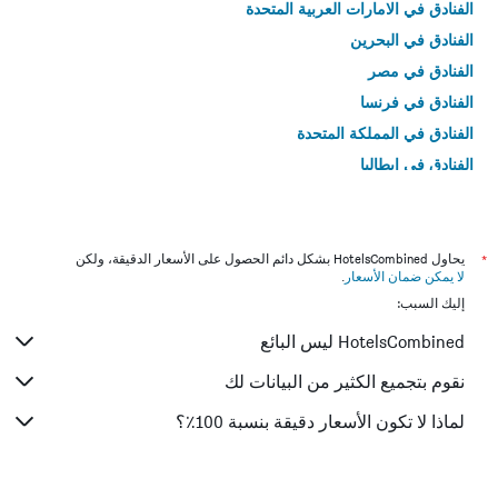
الفنادق في الامارات العربية المتحدة
الفنادق في البحرين
الفنادق في مصر
الفنادق في فرنسا
الفنادق في المملكة المتحدة
الفنادق في إيطاليا
الفنادق في تايلاند
*
يحاول HotelsCombined بشكل دائم الحصول على الأسعار الدقيقة، ولكن
لا يمكن ضمان الأسعار
.
إليك السبب:
HotelsCombined ليس البائع
نقوم بتجميع الكثير من البيانات لك
لماذا لا تكون الأسعار دقيقة بنسبة 100٪؟