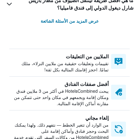
ما هي أفضل طريقة لينتقل الضيوف من مطار باريس
شارل ديغول الدولي إلى فندق فاميليا؟
عرض المزيد من الأسئلة الشائعة
الملايين من التعليقات
تقييمات وتعليقات حقيقية من ملايين النزلاء، مثلك
تمامًا. احجز إقامتك المثالية بكل ثقة!
أفضل صفقات الفنادق
يبحث HotelsCombined في أكثر من 3 ملايين فندق
ومكان إقامة ويجمعهم في مكان واحد حتى تتمكن من
مقارنة أماكن الإقامة المثالية.
إلغاء مجاني
من الوارد أن تتغير الخطط — نتفهم ذلك. ولهذا يمكنك
البحث وحجز فنادق وأماكن إقامة على
HotelsCombined من وكالات السفر التي تقدم خدمة