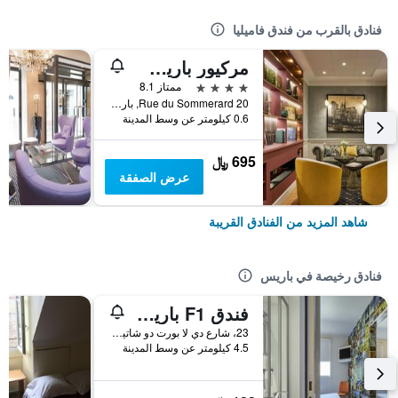
فنادق بالقرب من فندق فاميليا
مركيور باريس نوتردام سان جرمان دي بري
4 نجوم
ممتاز 8.1
20 Rue du Sommerard, باريس, فرنسا
0.6 كيلومتر عن وسط المدينة
695 ﷼
عرض الصفقة
شاهد المزيد من الفنادق القريبة
فنادق رخيصة في باريس
فندق F1 باريس بورت دو شاتيلون
23، شارع دي لا بورت دو شاتيلون, باريس, فرنسا
4.5 كيلومتر عن وسط المدينة