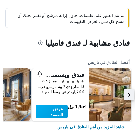
لم يتم العثور على تقييمات. حاول إزالة مرشح أو تغيير بحثك أو
مسح كل شيء لعرض التقييمات.
فنادق مشابهة لـ فندق فاميليا
أفضل الفنادق في باريس
فندق ويستمنستر
5 نجوم
ممتاز 8.5
13 شارع دي لا بيه, باريس, فرنسا
0.0 كيلومتر عن وسط المدينة
1,454 ﷼
عرض
الصفقة
شاهد المزيد من أهم الفنادق في باريس