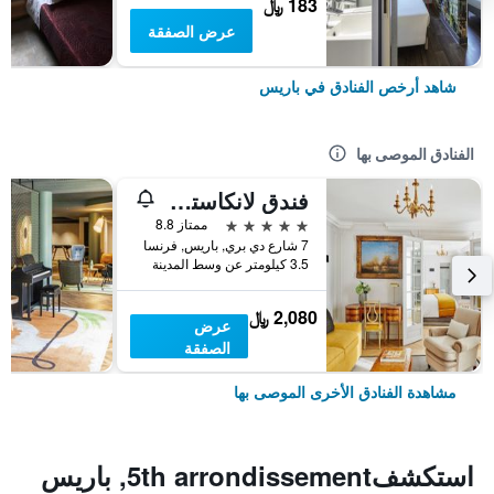
183 ﷼
عرض الصفقة
شاهد أرخص الفنادق في باريس
الفنادق الموصى بها
فندق لانكاستر باريس شانزليزيه
5 نجوم
ممتاز 8.8
7 شارع دي بري, باريس, فرنسا
3.5 كيلومتر عن وسط المدينة
2,080 ﷼
عرض
الصفقة
مشاهدة الفنادق الأخرى الموصى بها
استكشف5th arrondissement, باريس