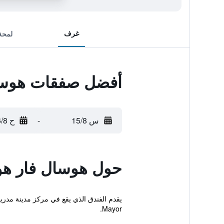
غرف
لمحة
أفضل صفقات هوسال 
س 15/8
-
ح 16/8
حول هوسال فار هوم 
Mayor.