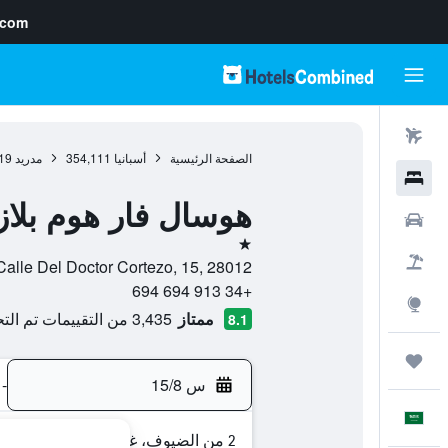
.com
رحلات طيران
الصفحة الرئيسية
أسبانيا
354,111
مدريد
19
فنادق
هوسال فار هوم بلازا
سيارات
نجمة واحدة
حزم العروض
Calle Del Doctor Cortezo, 15, 28012, مدريد, أسباني
+34 913 694 694
استكشاف
ممتاز
3,435 من التقييمات تم التحقق منها
8.1
رحلات
س 15/8
-
العَرَبِيَّة
2 من الضيوف، غرفة واحدة