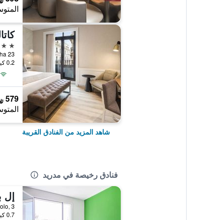
المتوس
كاتا
4 نجوم
Atocha 23, مدر
0.2 كيلومتر عن وسط المدينة
579 ﷼
المتوس
شاهد المزيد من الفنادق القريبة
فنادق رخيصة في مدريد
إل ب
 Zerolo, 3
0.7 كيلومتر عن وسط المدينة