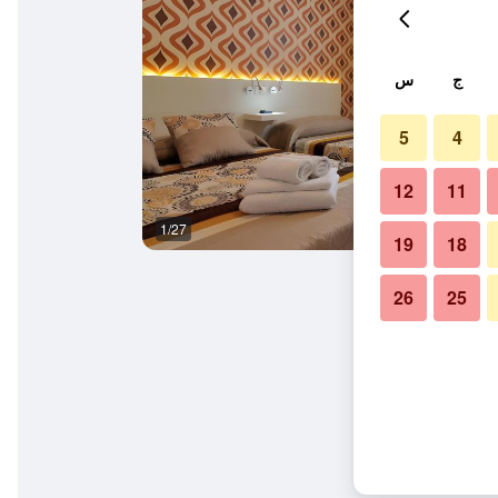
ج
س
5
4
12
11
1/27
آخر
19
18
26
25