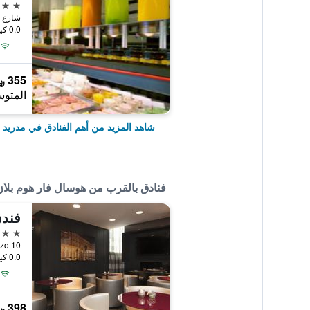
5 نجوم
شارع دي أمريك
0.0 كيلومتر عن وسط المدينة
355 ﷼
المتوس
شاهد المزيد من أهم الفنادق في مدريد
فنادق بالقرب من هوسال فار هوم بلازا
فندق
4 نجوم
ortezo 10
0.0 كيلومتر عن وسط المدينة
398 ﷼