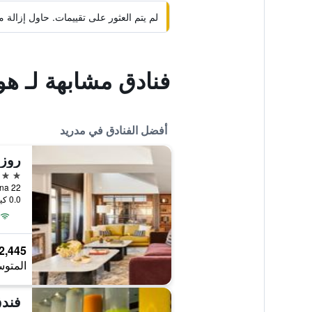
لم يتم العثور على تقييمات. حاول إزال
فنادق مشابهة لـ هو
أفضل الفنادق في مدريد
روز 
5 نجوم
ellana 22
0.0 كيلومتر عن وسط المدينة
2,445 ﷼
المتوس
فندق