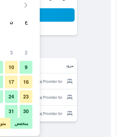
بح
ح
ن
3
2
مزود
10
9
17
16
Provider for إف سيياني
24
23
Provider for إف سيياني
31
30
Provider for إف سيياني
منخفض
متو