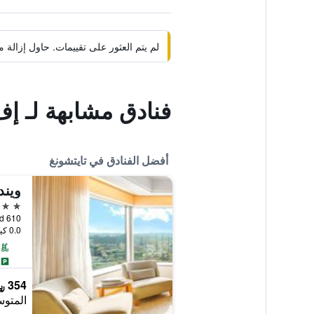
لم يتم العثور على تقييمات. حاول إزال
فنادق مشابهة لـ إ
أفضل الفنادق في تايتشونغ
ويند
5 نجوم
610 Sec. 4 Taiwan Boulevard, تايتشونغ, تايوان
0.0 كيلومتر عن وسط المدينة
354 ﷼
المتوس