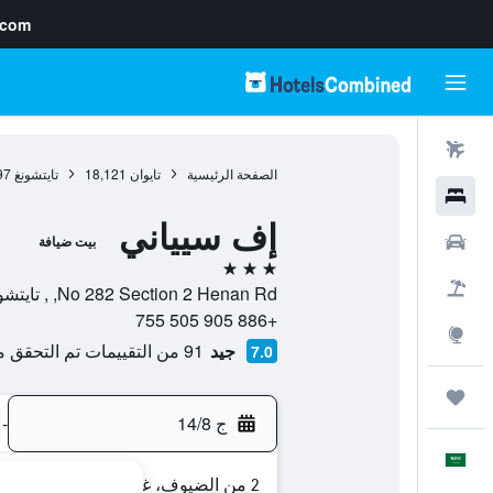
.com
رحلات طيران
الصفحة الرئيسية
تايوان
18,121
تايتشونغ
97
فنادق
إف سيياني
سيارات
بيت ضيافة
3 نجوم
حزم العروض
No 282 Section 2 Henan Rd, , تايتشونغ, Taichung, تايوان
+886 905 505 755
استكشاف
جيد
91 من التقييمات تم التحقق منها
7.0
رحلات
ج 14/8
-
العَرَبِيَّة
2 من الضيوف، غرفة واحدة