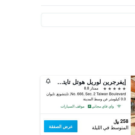
إيفرجرين لوريل هوتل تايتشونج
5 نجوم
ممتاز 8.8
No. 666, Sec. 2 Taiwan Boulevard, تايتشونغ, تايوان
0.0 كيلومتر عن وسط المدينة
واي فاي مجاني
موقف السيارات
258 ﷼
عرض الصفقة
المتوسط في الليلة