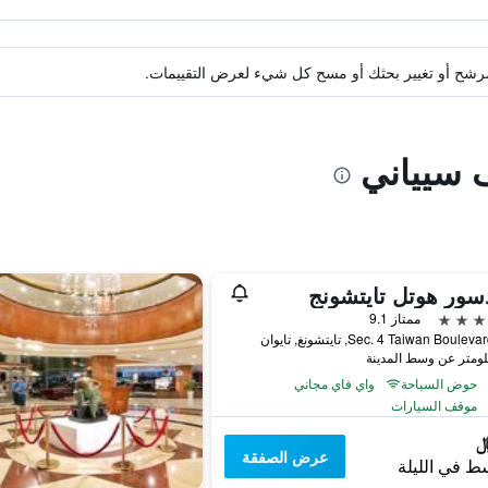
ة مرشح أو تغيير بحثك أو مسح كل شيء لعرض التقييمات.
ف سيياني
سور هوتل تايتشونج
ممتاز 9.1
حوض السباحة
واي فاي مجاني
موقف السيارات
عرض الصفقة
ط في الليلة