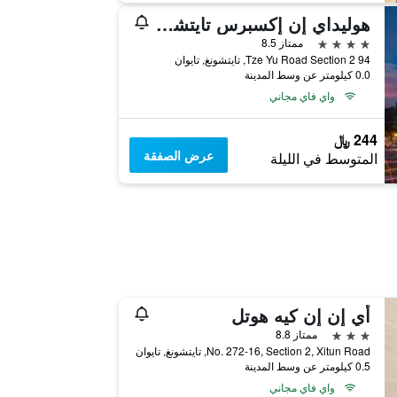
هوليداي إن إكسبرس تايتشونج بارك باي آيتش جي
4 نجوم
ممتاز 8.5
94 Tze Yu Road Section 2, تايتشونغ, تايوان
0.0 كيلومتر عن وسط المدينة
واي فاي مجاني
244 ﷼
عرض الصفقة
المتوسط في الليلة
أي إن إن كيه هوتل
3 نجوم
ممتاز 8.8
No. 272-16, Section 2, Xitun Road, تايتشونغ, تايوان
0.5 كيلومتر عن وسط المدينة
واي فاي مجاني