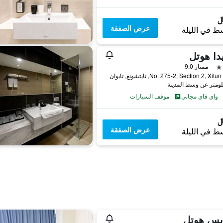
عرض الصفقة
ط في الليلة
يدا هوتل
ممتاز 9.0
No. 275-2, Section 2, X, تايتشونغ, تايوان
واي فاي مجاني
موقف السيارات
عرض الصفقة
ط في الليلة
بس هوتل