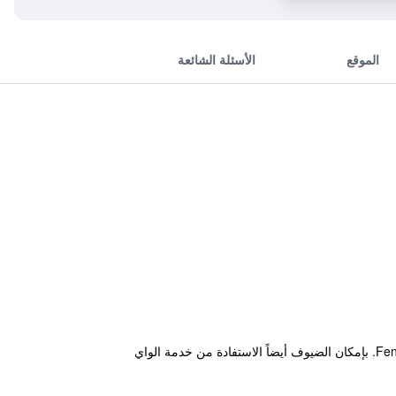
الموقع
الأسئلة الشائعة
يقع منزل الضيافة هذا في مدينة تايتشونغ ضمن مسافة قصيرة من أماكن الجذب السياحي القريبة، مثل Fengjia Night Market. بإمكان الضيوف أيضاً الاستفادة من خدمة الواي