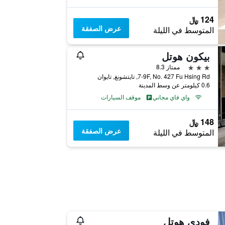
124 ﷼
عرض الصفقة
المتوسط في الليلة
بيكون هوتل
3 نجوم
ممتاز 8.3
7-9F, No. 427 Fu Hsing Rd, تايتشونغ, تايوان
0.6 كيلومتر عن وسط المدينة
واي فاي مجاني
موقف السيارات
148 ﷼
عرض الصفقة
المتوسط في الليلة
فودي هوتل