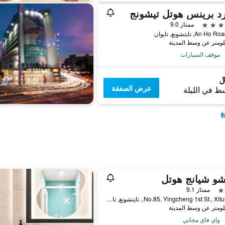
د برينس هوتل تيشونج
ممتاز 9.0
موقف السيارات
عرض الصفقة
ط في الليلة
غ
ممتاز 9.1
No.85, Yingcheng 1st St., Xitun Dist., تايتشونغ, تايوان
واي فاي مجاني