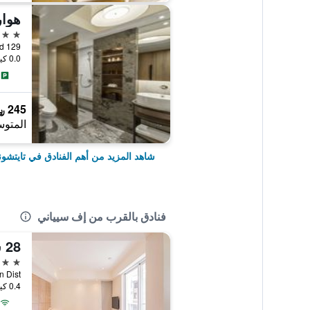
هوار
5 نجوم
129 An Ho Road, تايتشونغ, تايوان
0.0 كيلومتر عن وسط المدينة
245 ﷼
المتوس
شاهد المزيد من أهم الفنادق في تايتشون
فنادق بالقرب من إف سيياني
28 شو شيانج هوتل
3 نجوم
0.4 كيلومتر عن وسط المدينة