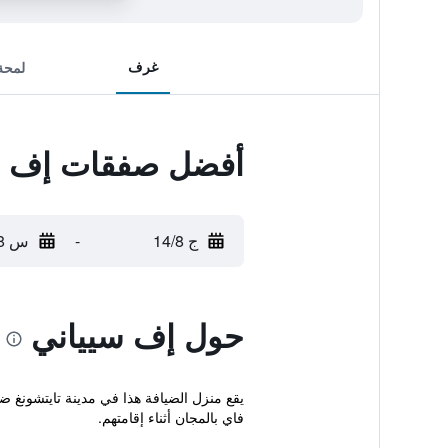
غرف
لمحة
أفضل صفقات إف س
ج 14/8
-
س 15/8
حول إف سيياني
فاي بالمجان أثناء إقامتهم.