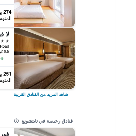
274 ﷼
المتوس
لا ف
3 نجوم
itun Road
0.5 كيلومتر عن وسط المدينة
251 ﷼
المتوس
شاهد المزيد من الفنادق القريبة
فنادق رخيصة في تايتشونغ
فور