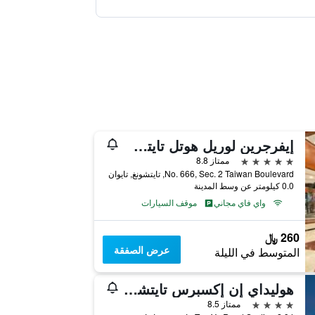
إيفرجرين لوريل هوتل تايتشونج
5 نجوم
ممتاز 8.8
No. 666, Sec. 2 Taiwan Boulevard, تايتشونغ, تايوان
0.0 كيلومتر عن وسط المدينة
واي فاي مجاني
موقف السيارات
260 ﷼
عرض الصفقة
المتوسط في الليلة
هوليداي إن إكسبرس تايتشونج بارك باي آيتش جي
4 نجوم
ممتاز 8.5