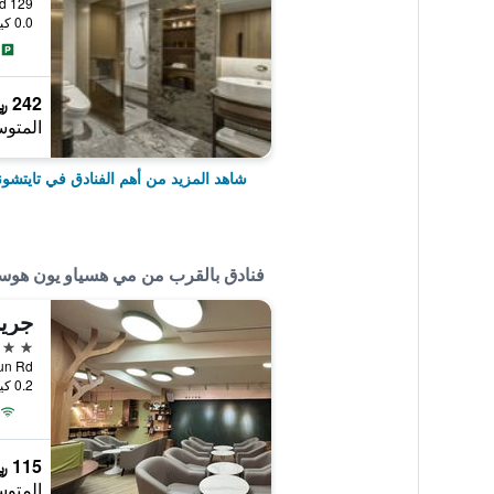
129 An Ho Road, تايتشونغ, تايوان
0.0 كيلومتر عن وسط المدينة
242 ﷼
المتوس
شاهد المزيد من أهم الفنادق في تايتشون
فنادق بالقرب من مي هسياو يون هوس
جرين
3 نجوم
, Xitun Rd
0.2 كيلومتر عن وسط المدينة
115 ﷼
المتوس