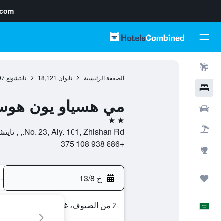
.com
رحلات طيران
الصفحة الرئيسية
تايوان
18,121
تايتشونغ
97
فنادق
مي هسياو يون هوس
سيارات
2 نجمتين
حزم العروض
No. 23, Aly. 101, Zhishan Rd., , تايتشونغ, Taichung, تايوان
+886 938 108 375
استكشاف
خ 13/8
-
رحلات
2 من الضيوف، غرفة واحدة
العَرَبِيَّة