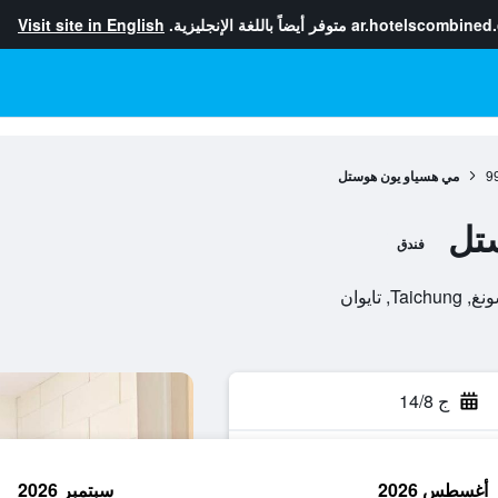
ar.hotelscombined
متوفر أيضاً باللغة الإنجليزية.
Visit site in English
9
مي هسياو يون هوستل
تل
فندق
ج 14/8
أغسطس 2026
سبتمبر 2026