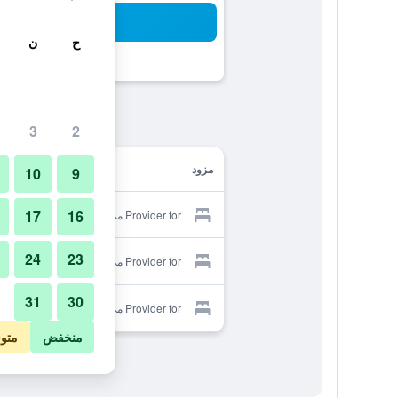
بح
ح
ن
3
2
مزود
10
9
17
16
Provider for مي هسياو يون هوستل
24
23
Provider for مي هسياو يون هوستل
31
30
Provider for مي هسياو يون هوستل
منخفض
متو