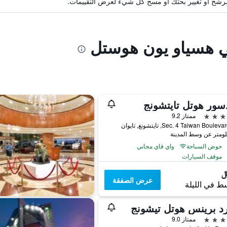
ة مرشح أو تغيير بحثك أو مسح كل شيء لعرض التقييمات.
ي هسياو يون هوستل
سور هوتل تايتشونج
ممتاز 9.2
حوض السباحة
واي فاي مجاني
موقف السيارات
عرض الصفقة
ط في الليلة
د برينس هوتل تيشونج
ممتاز 9.0