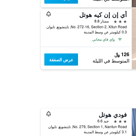
أي إن إن كيه هوتل
3 نجوم
ممتاز 8.8
No. 272-16, Section 2, Xitun Road, تايتشونغ, تايوان
0.3 كيلومتر عن وسط المدينة
واي فاي مجاني
126 ﷼
عرض الصفقة
المتوسط في الليلة
فودي هوتل
3 نجوم
جيد 6.6
No. 279, Section 1, Nantun Road, تايتشونغ, تايوان
3.1 كيلومتر عن وسط المدينة