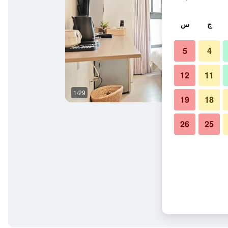
ج
س
5
4
12
11
1/29
غرفة نوم
19
18
26
25