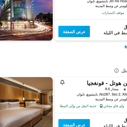
موقف السيارات
عرض الصفقة
ط في الليلة
غ
تل
 هوتل - فونغجيا
ممتاز 8.6
No287, Sec 2, تايتشونغ, تايوان
واي فاي مجاني
خدمة النقل من وإلى المطار
عرض الصفقة
ط في الليلة