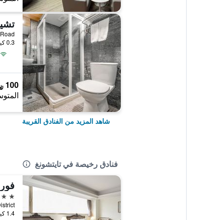
0.3 كيلومتر عن وسط المدينة
100 ﷼
المتوس
شاهد المزيد من الفنادق القريبة
فنادق رخيصة في تايتشونغ
فور
3 نجوم
 District
1.4 كيلومتر عن وسط المدينة