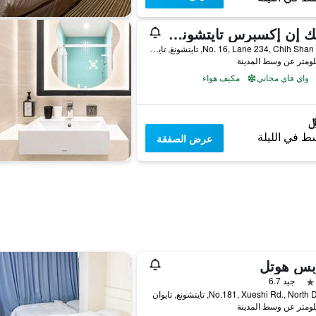
تشيك إن إكسبرس تايتشونج فينج تشيا
No. 16, Lane 234, Chih Shan Road, تايتشونغ, تايوان
واي فاي مجاني
مكيف هواء
ط في الليلة
عرض الصفقة
بس هوتل
جيد 6.7
No.181, Xueshi Rd., North, تايتشونغ, تايوان