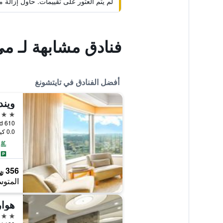
لم يتم العثور على تقييمات. حاول إزال
فنادق مشابهة لـ م
أفضل الفنادق في تايتشونغ
ويند
5 نجوم
610 Sec. 4 Taiwan Boulevard, تايتشونغ, تايوان
0.0 كيلومتر عن وسط المدينة
356 ﷼
المتوس
هوار
5 نجوم