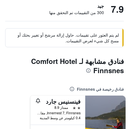
7.9
جيد
300 من التقييمات تم التحقق منها
لم يتم العثور على تقييمات. حاول إزالة مرشح أو تغيير بحثك أو
مسح كل شيء لعرض التقييمات.
فنادق مشابهة لـ Comfort Hotel
Finnsnes
فنادق رخيصة في Finnsnes
فينسنيس جارد
2 نجمتين
ممتاز 8.9
Innernest 7, Finnsnes, مقاطعة ترومس, النرويج
0.4 كيلومتر عن وسط المدينة