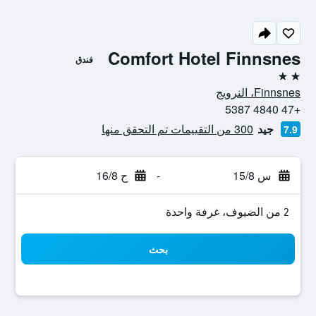
Comfort Hotel Finnsnes
فندق
2 نجمتين
Finnsnes، النرويج
+47 4840 5387
جيد
300 من التقييمات تم التحقق منها
7.9
س 15/8
-
ح 16/8
2 من الضيوف، غرفة واحدة
بحث