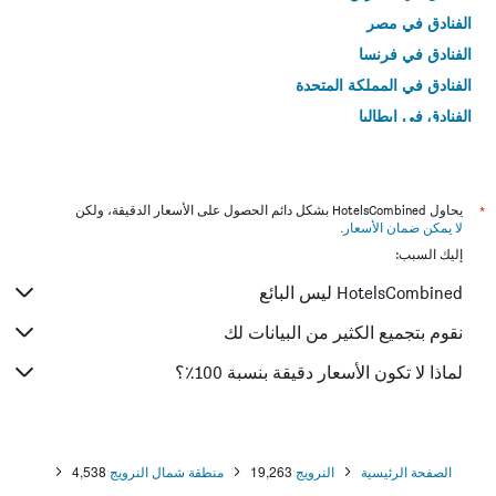
الفنادق في مصر
الفنادق في فرنسا
الفنادق في المملكة المتحدة
الفنادق في إيطاليا
الفنادق في تايلاند
*
يحاول HotelsCombined بشكل دائم الحصول على الأسعار الدقيقة، ولكن
لا يمكن ضمان الأسعار
.
إليك السبب:
HotelsCombined ليس البائع
نقوم بتجميع الكثير من البيانات لك
لماذا لا تكون الأسعار دقيقة بنسبة 100٪؟
الصفحة الرئيسية
النرويج
19,263
منطقة شمال النرويج
4,538