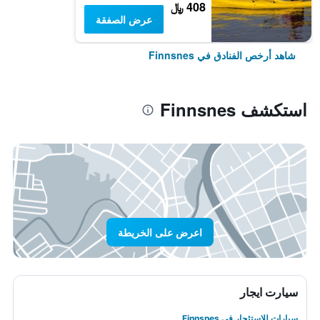
408 ﷼
عرض الصفقة
شاهد أرخص الفنادق في Finnsnes
استكشف Finnsnes
اعرض على الخريطة
سيارت ايجار
سيارات للاستئجار في Finnsnes