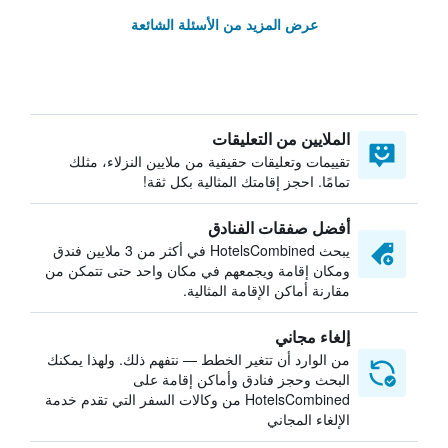
عرض المزيد من الأسئلة الشائعة
الملايين من التعليقات
تقييمات وتعليقات حقيقية من ملايين النزلاء، مثلك
تمامًا. احجز إقامتك المثالية بكل ثقة!
أفضل صفقات الفنادق
يبحث HotelsCombined في أكثر من 3 ملايين فندق
ومكان إقامة ويجمعهم في مكان واحد حتى تتمكن من
مقارنة أماكن الإقامة المثالية.
إلغاء مجاني
من الوارد أن تتغير الخطط — نتفهم ذلك. ولهذا يمكنك
البحث وحجز فنادق وأماكن إقامة على
HotelsCombined من وكالات السفر التي تقدم خدمة
الإلغاء المجاني