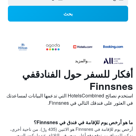
بحث
...والمزيد
أفكار للسفر حول الفنادقفي
Finnsnes
استخدم نصائح HotelsCombined التي تدعمها البيانات لمساعدتك
في العثور على فندقك التالي في Finnsnes.
ما هو أرخص يوم للإقامة في فندق في Finnsnes؟
أرخص يوم للإقامة في Finnsnes هو الاثنين (435 ﷼). من ناحية أخرى،
يمكن للمسافرين توقع دفع أعلى سعر في الثلاثاء، عندما يكون السعر