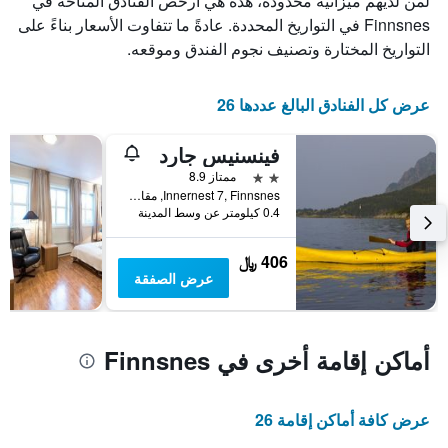
لمن لديهم ميزانية محدودة، هذه هي أرخص الفنادق المتاحة في
X
الذي
Finnsnes في التواريخ المحددة. عادةً ما تتفاوت الأسعار بناءً على
يعرض
التواريخ المختارة وتصنيف نجوم الفندق وموقعه.
أيام
الأسبوع.
يتضمن
عرض كل الفنادق البالغ عددها 26
المخطط
التالي
فينسنيس جارد
1
محور
2 نجمتين
ممتاز 8.9
Y
Innernest 7, Finnsnes, مقاطعة ترومس, النرويج
الذي
0.4 كيلومتر عن وسط المدينة
يعرض
متوسط
406 ﷼
سعر
عرض الصفقة
غرفة
أماكن إقامة أخرى في Finnsnes
عرض كافة أماكن إقامة 26