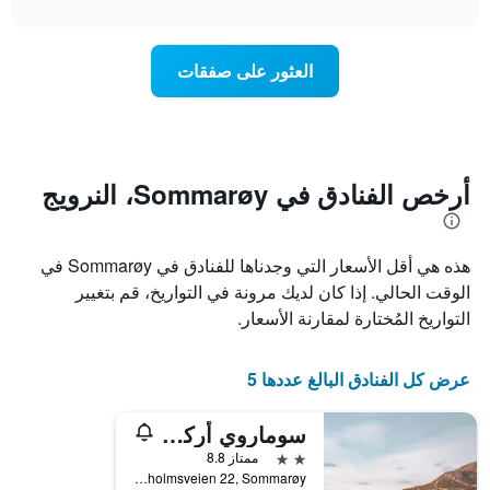
interactive
1
سعر
chart
محور
غرفة
Y
عند
العثور على صفقات
الذي
اقتراب
يعرض
تاريخ
متوسط
الإقامة
سعر
يتضمن
غرفة
المخطط
1
أرخص الفنادق في Sommarøy، النرويج
محور
X
الذي
هذه هي أقل الأسعار التي وجدناها للفنادق في Sommarøy في
يعرض
عدد
الوقت الحالي. إذا كان لديك مرونة في التواريخ، قم بتغيير
الأيام
التواريخ المُختارة لمقارنة الأسعار.
قبل
الإقامة
يتضمن
عرض كل الفنادق البالغ عددها 5
المخطط
التالي
سوماروي أركتيك هوتل ترومسو
1
محور
2 نجمتين
ممتاز 8.8
Y
Skipsholmsveien 22, Sommarøy, مقاطعة ترومس, النرويج