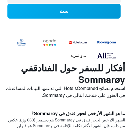
بحث
...والمزيد
أفكار للسفر حول الفنادقفي
Sommarøy
استخدم نصائح HotelsCombined التي تدعمها البيانات لمساعدتك
في العثور على فندقك التالي في Sommarøy.
ما هو الشهر الأرخص لحجز فندق في Sommarøy؟
الشهر الأرخص لحجز فندق في Sommarøy هو ديسمبر (660 ﷼). عكس
من ذلك، فإن الشهر الأكثر تكلفة للإقامة في Sommarøy هو فبراير