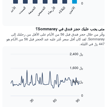
bars.
0
الشهور.
الاثنين
الخميس
الأحد
الأربعاء
السبت
الثلاثاء
الجمعة
يتضمن
يعرض
المخطط
المخطط
End
التالي
of
التالي
interactive
1
متوسط
chart
محور
سعر
متى يجب عليك حجز فندق في Sommarøy؟
Y
غرفة
وفّر من خلال حجز فندق قبل 56 من الأيام على الأقل من رحلتك إلى
الذي
كل
Sommarøy. لقد كان أقل سعر عُثر عليه عند الحجز قبل 56 من الأيام هو
يعرض
يوم
447 ﷼ في الليلة.
متوسط
في
سعر
الأسبوع
2,400 ﷼
غرفة
يتضمن
Line
المخطط
Chart
graphic.
chart
1
with
1,600 ﷼
محور
90
X
data
الذي
points.
800 ﷼
يعرض
أيام
يعرض
الأسبوع.
المخطط
0
يتضمن
التالي
60
90
30
المخطط
كيفية
End
of
التالي
تغير