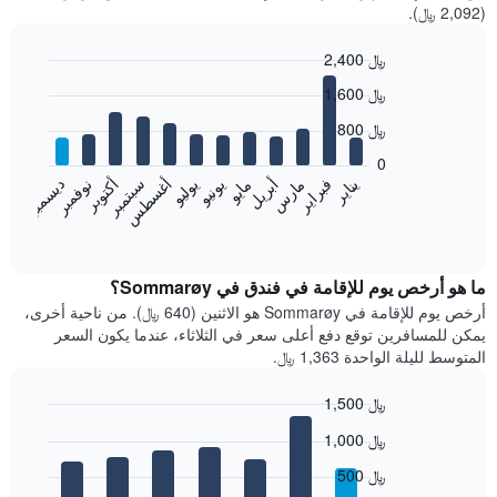
(2,092 ﷼).
2,400 ﷼
Bar
Chart
1,600 ﷼
graphic.
chart
with
800 ﷼
12
bars.
0
فبراير
مايو
أغسطس
نوفمبر
يناير
أبريل
يوليو
أكتوبر
مارس
يونيو
سبتمبر
ديسمبر
يعرض
المخطط
End
of
التالي
interactive
متوسط
chart
سعر
ما هو أرخص يوم للإقامة في فندق في Sommarøy؟
غرفة
أرخص يوم للإقامة في Sommarøy هو الاثنين (640 ﷼). من ناحية أخرى،
كل
يمكن للمسافرين توقع دفع أعلى سعر في الثلاثاء، عندما يكون السعر
شهر
المتوسط لليلة الواحدة 1,363 ﷼.
يتضمن
المخطط
1,500 ﷼
1
Bar
محور
Chart
1,000 ﷼
graphic.
chart
X
with
الذي
500 ﷼
7
يعرض