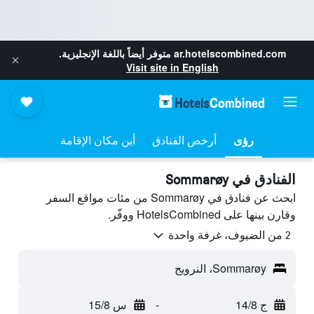
ar.hotelscombined.com
متوفر أيضاً باللغة الإنجليزية.
Visit site in English
رؤى
أرخص الفنادق
أين مكان الإقامة
الفنادق في Sommarøy
ابحث عن فنادق في Sommarøy من مئات مواقع السفر
وقارن بينها على HotelsCombined ووفّر.
2 من الضيوف، غرفة واحدة
Sommarøy، النرويج
ج 14/8
-
س 15/8