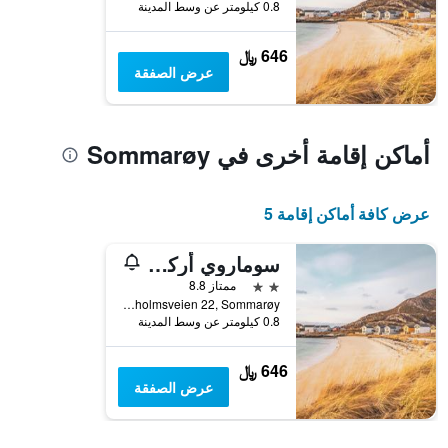
الذي
0.8 كيلومتر عن وسط المدينة
يعرض
متوسط
646 ﷼
سعر
عرض الصفقة
غرفة
أماكن إقامة أخرى في Sommarøy
عرض كافة أماكن إقامة 5
سوماروي أركتيك هوتل ترومسو
2 نجمتين
ممتاز 8.8
Skipsholmsveien 22, Sommarøy, مقاطعة ترومس, النرويج
0.8 كيلومتر عن وسط المدينة
646 ﷼
عرض الصفقة