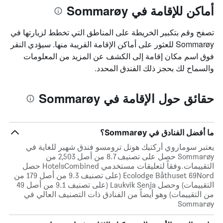
أماكن للإقامة في Sommarøy
تصفح وقم بتكبير الخريطة على المناطق التي تخطط لزيارتها في
Sommarøy للعثور على أماكن الإقامة القريبة منها. سيؤدي النقر
فوق اسم مكان إقامة إلى الكشف عن المزيد من المعلومات
والسماح لك بحجز ذلك الفندق المحدد.
حقائق حول الإقامة في Sommarøy
ما أفضل الفنادق في Sommarøy؟
يعتبر سوماروي أركتيك هوتل ترومسو فندق شهير للغاية في
Sommarøy حصل على تصنيف 8.7 من أصل 2,503 من
التقييمات.وفقاً لتعليقات مستخدمي HotelsCombined حصل
Ecolodge Båthuset 69Nord (على تصنيف 9.3 من أصل 179 من
التقييمات) وحصل Laukvik Senja (على تصنيف 9.1 من أصل 49
من التقييمات) وهو أيضاً من الفنادق ذات التصنيف العالي في
Sommarøy