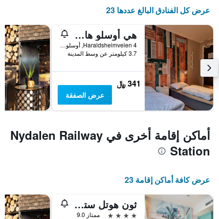
عرض كل الفنادق البالغ عددها 23
هي أوسلو هارالدشيم - هوستل
Haraldsheimveien 4, أوسلو, مقاطعة أوسلو, النرويج
3.7 كيلومتر عن وسط المدينة
341 ﷼
عرض الصفقة
أماكن إقامة أخرى في Nydalen Railway
Station
عرض كافة أماكن إقامة 23
ثون هوتل ستورو
4 نجوم
ممتاز 9.0