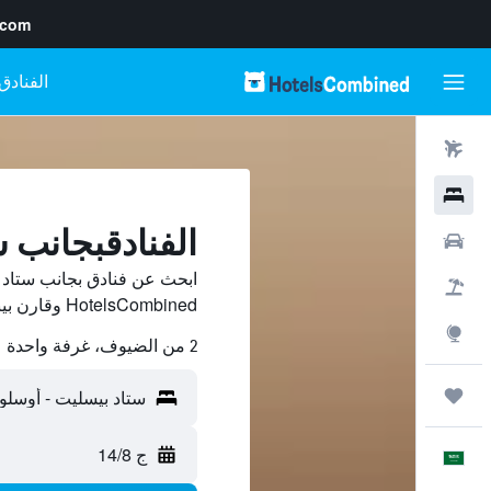
.com
رحلات طيران
فنادق
الفنادقبجانب 
سيارات
ابحث عن فنادق بجانب ستاد
حزم العروض
HotelsCombined وقارن بينها ووفّر.
استكشاف
2 من الضيوف، غرفة واحدة
رحلات
ج 14/8
العَرَبِيَّة