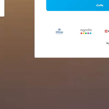
بحث
يد