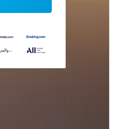
...والمز