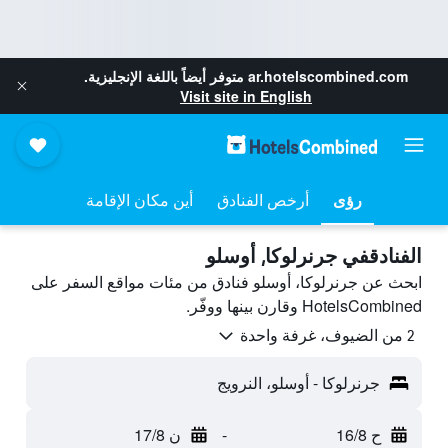
ar.hotelscombined.com
متوفر أيضاً باللغة الإنجليزية.
Visit site in English
رؤى
أرخص الفنادق
أين مكان الإقامة
الفنادقفي جرنرلوكا, أوسلو
ابحث عن جرنرلوكا، أوسلو فنادق من مئات مواقع السفر على
HotelsCombined وقارن بينها ووفّر.
2 من الضيوف، غرفة واحدة
جرنرلوكا - أوسلو، النرويج
ح 16/8
-
ن 17/8