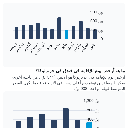
900 ﷼
Bar
Chart
600 ﷼
graphic.
chart
with
300 ﷼
12
bars.
0
فبراير
مايو
أغسطس
نوفمبر
يناير
أبريل
يوليو
أكتوبر
مارس
يونيو
سبتمبر
ديسمبر
يعرض
المخطط
End
of
التالي
interactive
متوسط
chart
سعر
ما هو أرخص يوم للإقامة في فندق في جرنرلوكا؟
غرفة
أرخص يوم للإقامة في جرنرلوكا هو الاثنين (311 ﷼). من ناحية أخرى،
كل
يمكن للمسافرين توقع دفع أعلى سعر في الأربعاء، عندما يكون السعر
شهر
المتوسط لليلة الواحدة 908 ﷼.
يتضمن
المخطط
1,200 ﷼
1
Bar
محور
Chart
800 ﷼
graphic.
chart
X
with
الذي
400 ﷼
7
يعرض
bars.