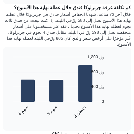
هذه
chart
محور
كم تكلفة غرفة جرنرلوكا فندق خلال عطلة نهاية هذا الأسبوع؟
الليلة
Y
الذي
خلال آخر 72 ساعة، شهدنا انخفاض أسعار فنادق في جرنرلوكا خلال عطلة
الذي
عُثر
نهاية هذا الأسبوع تصل إلى 583 ﷼في الليلة. إذا كنت تبحث عن فندق ثلاث
يعرض
عليه
نجوم لعطلة نهاية هذا الأسبوع تحديدًا، فقد عثر مستخدمونا على أسعار
متوسط
خلال
منخفضة تصل إلى 598 ﷼ في الليلة. مقابل فندق 4 نجوم في جرنرلوكا،
سعر
آخر
عُثر مؤخرًا على أرخص سعر والذي كان 605 ﷼في الليلة لعطلة نهاية هذا
غرفة
3
الأسبوع.
أيام
مع
1,200 ﷼
التصنيف
Bar
حسب
Chart
graphic.
chart
النجوم
800 ﷼
with
يتضمن
3
المخطط
bars.
400 ﷼
1
محور
يعرض
X
المخطط
0
التي
التالي
ن
م
ن
ن
ن
م
تعرض
متوسط
3
ج
و
4
ج
و
2
ج
م
ت
ا
فئات
End
سعر
of
الفنادق
الغرفة
interactive
بالنجوم.
خلال
chart
يتضمن