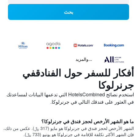
بحث
...والمزيد
أفكار للسفر حول الفنادقفي
جرنرلوكا
استخدم نصائح HotelsCombined التي تدعمها البيانات لمساعدتك
في العثور على فندقك التالي في جرنرلوكا.
ما هو الشهر الأرخص لحجز فندق في جرنرلوكا؟
الشهر الأرخص لحجز فندق في جرنرلوكا هو مايو (317 ﷼). عكس من ذلك،
فإن الشهر الأكثر تكلفة للإقامة في جرنرلوكا هو يونيو (733 ﷼).