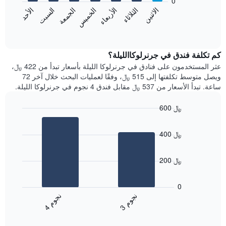
0
الشهور.
الاثنين
الخميس
الأحد
الأربعاء
السبت
الثلاثاء
الجمعة
يتضمن
يعرض
المخطط
المخطط
End
التالي
of
التالي
interactive
1
متوسط
chart
محور
سعر
كم تكلفة فندق في جرنرلوكاالليلة؟
Y
غرفة
عثر المستخدمون على فنادق في جرنرلوكا الليلة بأسعار تبدأ من 422 ﷼،
الذي
كل
ويصل متوسط تكلفتها إلى 515 ﷼، وفقًا لعمليات البحث خلال آخر 72
يعرض
يوم
ساعة. تبدأ الأسعار من 537 ﷼ مقابل فندق 4 نجوم في جرنرلوكا الليلة.
متوسط
في
سعر
الأسبوع
600 ﷼
غرفة
يتضمن
Bar
المخطط
Chart
graphic.
chart
1
400 ﷼
with
محور
2
X
bars.
الذي
200 ﷼
يعرض
يعرض
أيام
المخطط
0
الأسبوع.
التالي
ن
م
ن
م
يتضمن
متوسط
3
ج
و
4
ج
و
المخطط
End
سعر
of
التالي
الغرفة
interactive
1