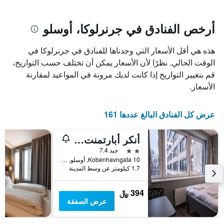
يتضمن
بالنجوم.
يتضمن
المخطط
1
المخطط
أرخص الفنادق في جرنرلوكا، أوسلو
1
محور
X
محور
هذه هي أقل الأسعار التي وجدناها للفنادق في جرنرلوكا في
Y
الذي
الذي
يعرض
الوقت الحالي. نظرًا لأن الأسعار يمكن أن تختلف حسب التواريخ،
عدد
يعرض
قم بتغيير التواريخ إذا كانت لديك مرونة في المواعيد لمقارنة
الأيام
متوسط
الأسعار.
قبل
سعر
غرفة
الإقامة
في
يتضمن
عرض كل الفنادق البالغ عددها 161
عطلة
المخطط
نهاية
التالي
أنكر أبارتمنت - جرينولوكا
1
هذا
محور
الأسبوع
2 نجمتين
جيد 7.4
Y
خلال
Kobenhavngata 10, أوسلو, مقاطعة أوسلو, النرويج
آخر
الذي
1.7 كيلومتر عن وسط المدينة
3
يعرض
أيام
متوسط
394 ﷼
سعر
عرض الصفقة
غرفة