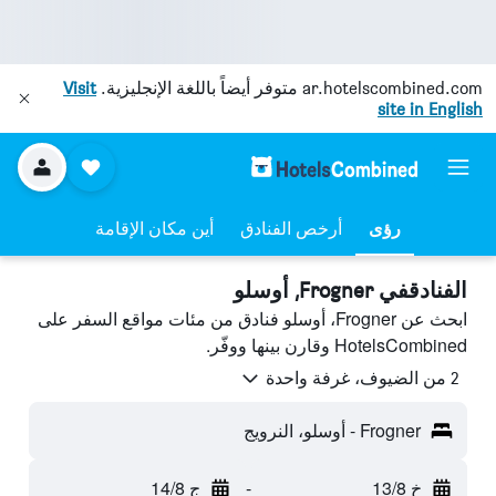
ar.hotelscombined.com
متوفر أيضاً باللغة الإنجليزية.
Visit
site in English
رؤى
أرخص الفنادق
أين مكان الإقامة
الفنادقفي Frogner, أوسلو
ابحث عن Frogner، أوسلو فنادق من مئات مواقع السفر على
HotelsCombined وقارن بينها ووفّر.
2 من الضيوف، غرفة واحدة
Frogner - أوسلو، النرويج
خ 13/8
-
ج 14/8