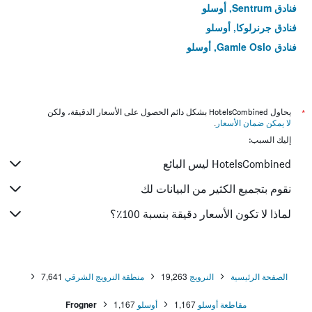
فنادق Sentrum, أوسلو
فنادق جرنرلوكا, أوسلو
فنادق Gamle Oslo, أوسلو
*
يحاول HotelsCombined بشكل دائم الحصول على الأسعار الدقيقة، ولكن
لا يمكن ضمان الأسعار
.
إليك السبب:
HotelsCombined ليس البائع
نقوم بتجميع الكثير من البيانات لك
لماذا لا تكون الأسعار دقيقة بنسبة 100٪؟
الصفحة الرئيسية
النرويج
19,263
منطقة النرويج الشرقي
7,641
مقاطعة أوسلو
1,167
أوسلو
1,167
Frogner