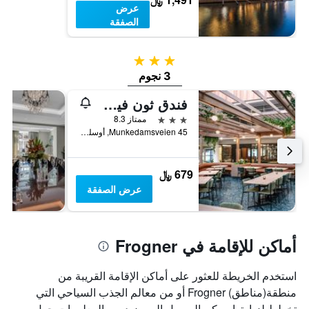
عرض
الصفقة
3 نجوم
3 نجوم
فندق ثون فيكا أتريوم
3 نجوم
ممتاز 8.3
Munkedamsveien 45, أوسلو, مقاطعة أوسلو, النرويج
679 ﷼
عرض الصفقة
أماكن للإقامة في Frogner
استخدم الخريطة للعثور على أماكن الإقامة القريبة من
منطقة(مناطق) Frogner أو من معالم الجذب السياحي التي
تخطط لزيارتها. يمكن الوصول إلى مزيد من المعلومات حول