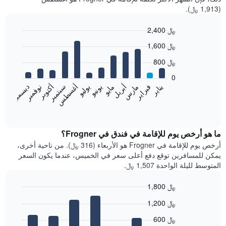
(1,913 ﷼).
2,400 ﷼
Bar
Chart
1,600 ﷼
graphic.
chart
with
800 ﷼
12
bars.
0
فبراير
مايو
أغسطس
نوفمبر
يناير
أبريل
يوليو
أكتوبر
مارس
يونيو
سبتمبر
ديسمبر
يعرض
المخطط
End
of
التالي
interactive
متوسط
chart
سعر
ما هو أرخص يوم للإقامة في فندق في Frogner؟
غرفة
أرخص يوم للإقامة في Frogner هو الأربعاء (316 ﷼). من ناحية أخرى،
كل
يمكن للمسافرين توقع دفع أعلى سعر في الخميس، عندما يكون السعر
شهر
المتوسط لليلة الواحدة 1,507 ﷼.
يتضمن
المخطط
1,800 ﷼
1
Bar
محور
Chart
1,200 ﷼
graphic.
chart
X
with
الذي
600 ﷼
7