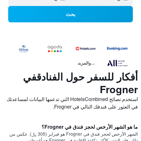
بحث
...والمزيد
أفكار للسفر حول الفنادقفي
Frogner
استخدم نصائح HotelsCombined التي تدعمها البيانات لمساعدتك
في العثور على فندقك التالي في Frogner.
ما هو الشهر الأرخص لحجز فندق في Frogner؟
الشهر الأرخص لحجز فندق في Frogner هو فبراير (305 ﷼). عكس من
ذلك، فإن الشهر الأكثر تكلفة للإقامة في Frogner هو أغسطس