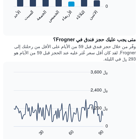
يعرض
bars.
0
الشهور.
الاثنين
الخميس
الأحد
الأربعاء
السبت
الثلاثاء
الجمعة
يتضمن
يعرض
المخطط
المخطط
End
التالي
of
التالي
interactive
1
متوسط
chart
محور
سعر
متى يجب عليك حجز فندق في Frogner؟
Y
غرفة
وفّر من خلال حجز فندق قبل 59 من الأيام على الأقل من رحلتك إلى
الذي
كل
Frogner. لقد كان أقل سعر عُثر عليه عند الحجز قبل 59 من الأيام هو
يعرض
يوم
293 ﷼ في الليلة.
متوسط
في
سعر
الأسبوع
3,600 ﷼
غرفة
يتضمن
Line
المخطط
Chart
graphic.
chart
1
with
2,400 ﷼
محور
90
X
data
الذي
points.
1,200 ﷼
يعرض
أيام
يعرض
الأسبوع.
المخطط
0
يتضمن
التالي
60
90
30
المخطط
كيفية
End
of
التالي