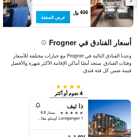
الذي
يعرض
406 ﷼
متوسط
عرض الصفقة
سعر
غرفة
أسعار الفنادق في Frogner
وجدنا الفنادق التالية في Frogner مع خيارات مختلفة للأسعار
وفئات الفنادق. ستجد أيضًا أماكن الإقامة الأكثر شهرة والأفضل
قيمة ضمن كل فئة فندق.
4 نجوم
4 نجوم أو أكثر
ذا ثيف
5 نجوم
ممتاز 8.8
Landgangen 1, أوسلو, مقاطعة أوسلو, النرويج
1,491 ﷼