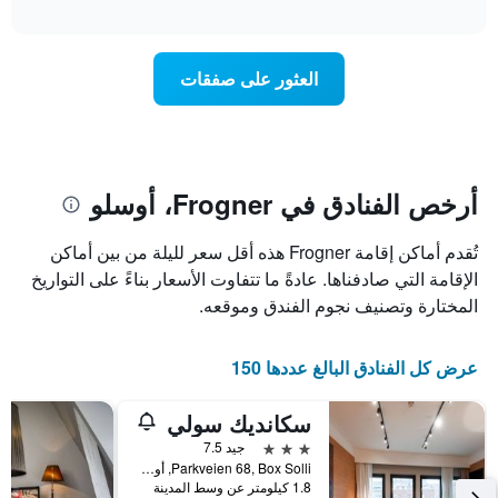
تغير
interactive
1
سعر
chart
محور
غرفة
Y
عند
العثور على صفقات
الذي
اقتراب
يعرض
تاريخ
متوسط
الإقامة
سعر
يتضمن
غرفة
المخطط
1
أرخص الفنادق في Frogner، أوسلو
محور
X
تُقدم أماكن إقامة Frogner هذه أقل سعر لليلة من بين أماكن
الذي
يعرض
الإقامة التي صادفناها. عادةً ما تتفاوت الأسعار بناءً على التواريخ
عدد
المختارة وتصنيف نجوم الفندق وموقعه.
الأيام
قبل
الإقامة
عرض كل الفنادق البالغ عددها 150
يتضمن
المخطط
سكانديك سولي
التالي
1
3 نجوم
جيد 7.5
محور
Parkveien 68, Box Solli, أوسلو, مقاطعة أوسلو, النرويج
Y
1.8 كيلومتر عن وسط المدينة