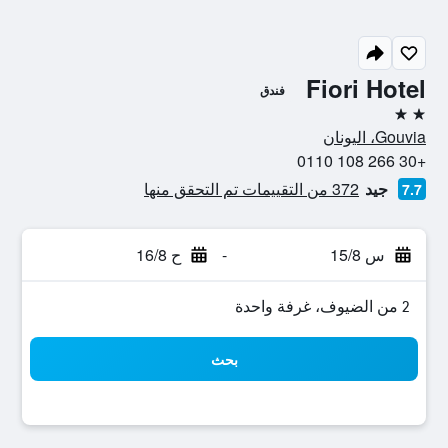
Fiori Hotel
فندق
2 نجمتين
Gouvia، اليونان
+30 266 108 0110
جيد
372 من التقييمات تم التحقق منها
7.7
س 15/8
-
ح 16/8
2 من الضيوف، غرفة واحدة
بحث