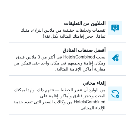
الملايين من التعليقات
تقييمات وتعليقات حقيقية من ملايين النزلاء، مثلك
تمامًا. احجز إقامتك المثالية بكل ثقة!
أفضل صفقات الفنادق
يبحث HotelsCombined في أكثر من 3 ملايين فندق
ومكان إقامة ويجمعهم في مكان واحد حتى تتمكن من
مقارنة أماكن الإقامة المثالية.
إلغاء مجاني
من الوارد أن تتغير الخطط — نتفهم ذلك. ولهذا يمكنك
البحث وحجز فنادق وأماكن إقامة على
HotelsCombined من وكالات السفر التي تقدم خدمة
الإلغاء المجاني