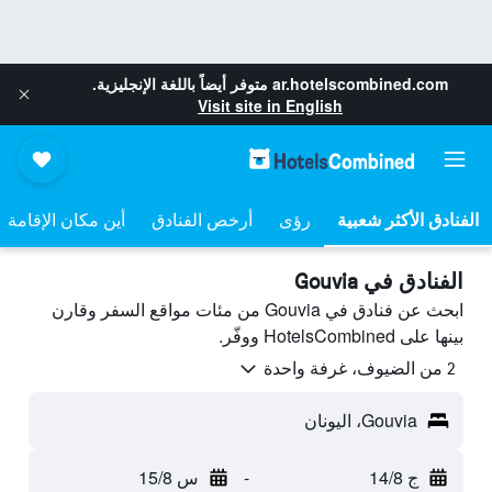
ar.hotelscombined.com
متوفر أيضاً باللغة الإنجليزية.
Visit site in English
رؤى
أرخص الفنادق
أين مكان الإقامة
الفنادق في Gouvia
ابحث عن فنادق في Gouvia من مئات مواقع السفر وقارن
بينها على HotelsCombined ووفّر.
2 من الضيوف، غرفة واحدة
Gouvia، اليونان
ج 14/8
-
س 15/8