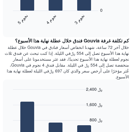
يعرض
أيام
المخطط
0
الأسبوع.
التالي
ن
م
ن
م
ن
م
يتضمن
متوسط
4
ج
و
3
ج
و
5
ج
و
المخطط
End
سعر
of
التالي
الغرفة
interactive
1
هذه
chart
محور
كم تكلفة غرفة Gouvia فندق خلال عطلة نهاية هذا الأسبوع؟
الليلة
Y
الذي
خلال آخر 72 ساعة، شهدنا انخفاض أسعار فنادق في Gouvia خلال عطلة
الذي
عُثر
نهاية هذا الأسبوع تصل إلى 554 ﷼في الليلة. إذا كنت تبحث عن فندق ثلاث
يعرض
عليه
نجوم لعطلة نهاية هذا الأسبوع تحديدًا، فقد عثر مستخدمونا على أسعار
متوسط
خلال
منخفضة تصل إلى 554 ﷼ في الليلة. مقابل فندق 4 نجوم في Gouvia،
سعر
آخر
عُثر مؤخرًا على أرخص سعر والذي كان 697 ﷼في الليلة لعطلة نهاية هذا
غرفة
3
الأسبوع.
أيام
مع
2,400 ﷼
التصنيف
Bar
حسب
Chart
graphic.
chart
النجوم
1,600 ﷼
with
يتضمن
3
المخطط
bars.
1
800 ﷼
محور
يعرض
X
المخطط