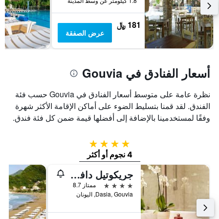
1.8 كيلومتر عن وسط المدينة
3
يعرض
أيام
متوسط
181 ﷼
سعر
عرض الصفقة
غرفة
أسعار الفنادق في Gouvia
نظرة عامة على متوسط أسعار الفنادق في Gouvia حسب فئة
الفندق. لقد قمنا بتسليط الضوء على أماكن الإقامة الأكثر شهرة
وفقًا لمستخدمينا بالإضافة إلى أفضلها قيمة ضمن كل فئة فندق.
4 نجوم
4 نجوم أو أكثر
جريكوتيل دافنيلا باي - شامامل جميع الخدمات
4 نجوم
ممتاز 8.7
Dasia, Gouvia, اليونان