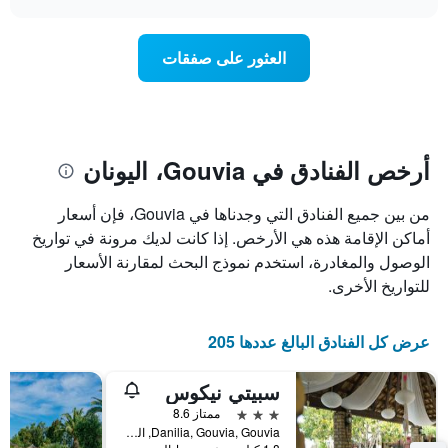
أيام
سعر
محور
chart
X
غرفة
عند
الذي
العثور على صفقات
يعرض
اقتراب
تاريخ
فئات
الإقامة
الفنادق
يتضمن
بالنجوم.
يتضمن
المخطط
1
المخطط
أرخص الفنادق في Gouvia، اليونان
1
محور
X
محور
من بين جميع الفنادق التي وجدناها في Gouvia، فإن أسعار
Y
الذي
الذي
يعرض
أماكن الإقامة هذه هي الأرخص. إذا كانت لديك مرونة في تواريخ
عدد
يعرض
الوصول والمغادرة، استخدم نموذج البحث لمقارنة الأسعار
الأيام
متوسط
للتواريخ الأخرى.
قبل
سعر
غرفة
الإقامة
في
يتضمن
عرض كل الفنادق البالغ عددها 205
عطلة
المخطط
نهاية
التالي
سبيتي نيكوس
1
هذا
محور
الأسبوع
3 نجوم
ممتاز 8.6
Y
خلال
Danilia, Gouvia, Gouvia, اليونان
آخر
الذي