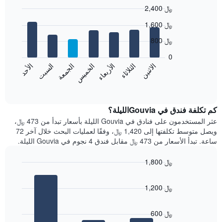
2,400 ﷼
Bar
Chart
1,600 ﷼
graphic.
chart
with
800 ﷼
7
bars.
0
الاثنين
الخميس
الأحد
الأربعاء
السبت
الثلاثاء
الجمعة
يعرض
المخطط
End
of
التالي
interactive
متوسط
chart
سعر
كم تكلفة فندق في Gouviaالليلة؟
غرفة
عثر المستخدمون على فنادق في Gouvia الليلة بأسعار تبدأ من 473 ﷼،
كل
ويصل متوسط تكلفتها إلى 1,420 ﷼، وفقًا لعمليات البحث خلال آخر 72
يوم
ساعة. تبدأ الأسعار من 473 ﷼ مقابل فندق 4 نجوم في Gouvia الليلة.
في
الأسبوع
1,800 ﷼
يتضمن
Bar
المخطط
Chart
graphic.
chart
1
1,200 ﷼
with
محور
3
X
bars.
الذي
600 ﷼
يعرض