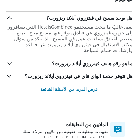
هل يوجد مسبح في فيتزروي أيلاند ريزورت؟
نعم. غالبً ما يبحث مستخدمو HotelsCombined الذين يسافرون
إلى جزيرة فيتزروي عن فنادق يتوفر فيها مسبح متاح. تتمتع
معظم الفنادق بساعات عمل في المسبح ، لذا تأكد من سؤال
مكتب الاستقبال في فيتزروي أيلاند ريزورت عن قواعد
وإرشادات حمام السباحة.
ما هو رقم هاتف فيتزروي أيلاند ريزورت؟
هل تتوفر خدمة الواي فاي في فيتزروي أيلاند ريزورت؟
عرض المزيد من الأسئلة الشائعة
الملايين من التعليقات
تقييمات وتعليقات حقيقية من ملايين النزلاء، مثلك
تمامًا. احجز إقامتك المثالية بكل ثقة!