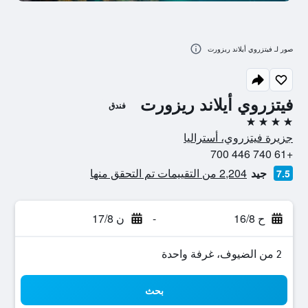
صور لـ فيتزروي أيلاند ريزورت
فيتزروي أيلاند ريزورت
فندق
4 نجوم
جزيرة فيتزروي، أستراليا
+61 740 446 700
جيد
2,204 من التقييمات تم التحقق منها
7.5
ح 16/8
-
ن 17/8
2 من الضيوف، غرفة واحدة
بحث