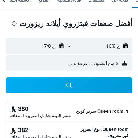
أفضل صفقات فيتزروي أيلاند ريزورت
ح 16/8
-
ن 17/8
2 من الضيوف، غرفة واحدة
380 ﷼
Queen room، 1 سرير كوين
سعر الليلة شامل الصريبة المضافة
382 ﷼
Queen room، نوع السرير
غير معروف
سعر الليلة شامل الصريبة المضافة