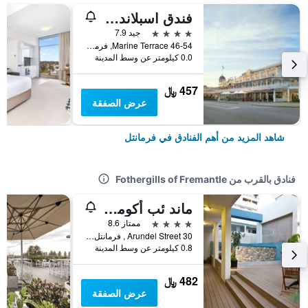
فندق اسبلاندا فريمانتل - باي ريدجز
4 نجوم
جيد 7.9
46-54 Marine Terrace, فرمانتل, WA, أستراليا
0.0 كيلومتر عن وسط المدينة
457 ﷼
عرض الصفقة
شاهد المزيد من أهم الفنادق في فرمانتل
فنادق بالقرب من Fothergills of Fremantle
ماند ئب أكوموديشن
4 نجوم
ممتاز 8.6
30 Arundel Street , فرمانتل, WA, أستراليا
0.8 كيلومتر عن وسط المدينة
482 ﷼
عرض الصفقة