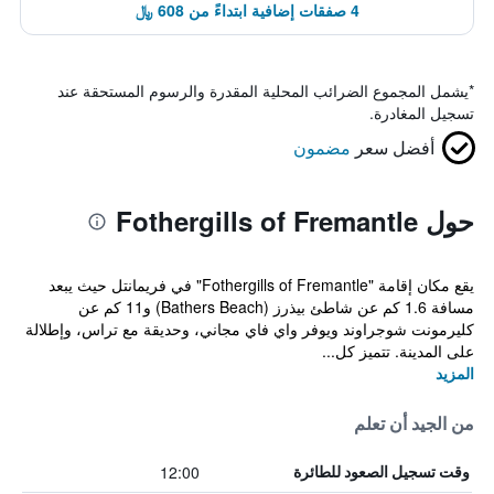
4 صفقات إضافية ابتداءً من 608 ﷼
*
يشمل المجموع الضرائب المحلية المقدرة والرسوم المستحقة عند
تسجيل المغادرة.
أفضل سعر
مضمون
حول Fothergills of Fremantle
يقع مكان إقامة "Fothergills of Fremantle" في فريمانتل حيث يبعد
مسافة 1.6 كم عن شاطئ بيذرز (Bathers Beach) و11 كم عن
كليرمونت شوجراوند ويوفر واي فاي مجاني، وحديقة مع تراس، وإطلالة
على المدينة. تتميز كل...
المزيد
من الجيد أن تعلم
12:00
وقت تسجيل الصعود للطائرة