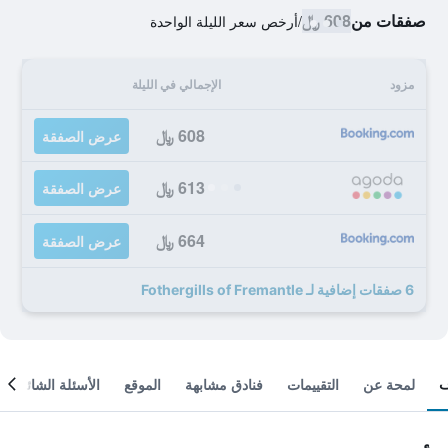
صفقات من
608 ﷼
/
أرخص سعر الليلة الواحدة
مزود
الإجمالي في الليلة
608 ﷼
عرض الصفقة
613 ﷼
عرض الصفقة
664 ﷼
عرض الصفقة
6 صفقات إضافية لـ Fothergills of Fremantle
لمحة عن
التقييمات
فنادق مشابهة
الموقع
الأسئلة الشائعة