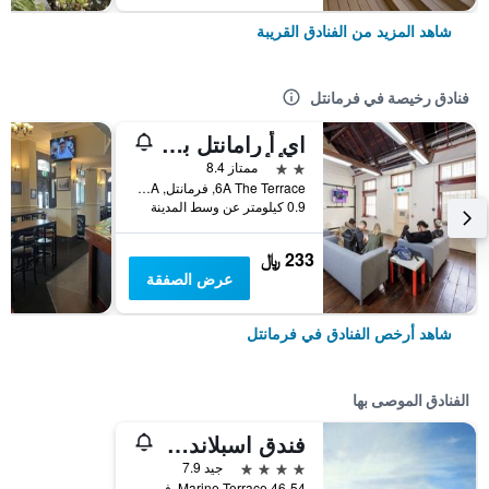
شاهد المزيد من الفنادق القريبة
فنادق رخيصة في فرمانتل
اي ٕأ ٕرامانتل برايسون
2 نجمتين
ممتاز 8.4
6A The Terrace, فرمانتل, WA, أستراليا
0.9 كيلومتر عن وسط المدينة
233 ﷼
عرض الصفقة
شاهد أرخص الفنادق في فرمانتل
الفنادق الموصى بها
فندق اسبلاندا فريمانتل - باي ريدجز
4 نجوم
جيد 7.9
46-54 Marine Terrace, فرمانتل, WA, أستراليا