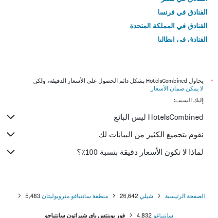
الفنادق في فرنسا
الفنادق في المملكة المتحدة
الفنادق في إيطاليا
الفنادق في تايلاند
*
يحاول HotelsCombined بشكل دائم الحصول على الأسعار الدقيقة، ولكن
لا يمكن ضمان الأسعار
.
إليك السبب:
HotelsCombined ليس البائع
نقوم بتجميع الكثير من البيانات لك
لماذا لا تكون الأسعار دقيقة بنسبة 100٪؟
الصفحة الرئيسية
شيلي
26,642
منطقة سانتياغو متروبوليتان
5,483
سانتياغو
4,832
فور بوينتس باي شيراتون سانتياجو