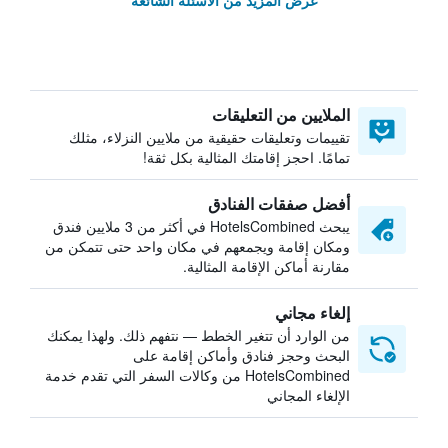
عرض المزيد من الأسئلة الشائعة
الملايين من التعليقات
تقييمات وتعليقات حقيقية من ملايين النزلاء، مثلك
تمامًا. احجز إقامتك المثالية بكل ثقة!
أفضل صفقات الفنادق
يبحث HotelsCombined في أكثر من 3 ملايين فندق
ومكان إقامة ويجمعهم في مكان واحد حتى تتمكن من
مقارنة أماكن الإقامة المثالية.
إلغاء مجاني
من الوارد أن تتغير الخطط — نتفهم ذلك. ولهذا يمكنك
البحث وحجز فنادق وأماكن إقامة على
HotelsCombined من وكالات السفر التي تقدم خدمة
الإلغاء المجاني