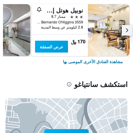
نوبيل هوتل إستاثيون سنترال
3 نجوم
ممتاز 8.7
Avda. Lib Bernando O'Higgins 3559, سانتياغو, شيلي
2.8 كيلومتر عن وسط المدينة
170 ﷼
عرض الصفقة
مشاهدة الفنادق الأخرى الموصى بها
استكشف سانتياغو