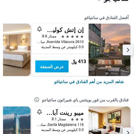
أفضل الفنادق في سانتياغو
إن إتش كوليكشين بلازا سانتياغو
5 نجوم
ممتاز 8.6
Avenida Vitacura 2610, سانتياغو, شيلي
0.0 كيلومتر عن وسط المدينة
413 ﷼
عرض الصفقة
شاهد المزيد من أهم الفنادق في سانتياغو
فنادق بالقرب من فور بوينتس باي شيراتون سانتياجو
ميبو رينت آبارت هوتل
3 نجوم
ممتاز 8.1
Santa Magdalena 116, سانتياغو, شيلي
0.0 كيلومتر عن وسط المدينة