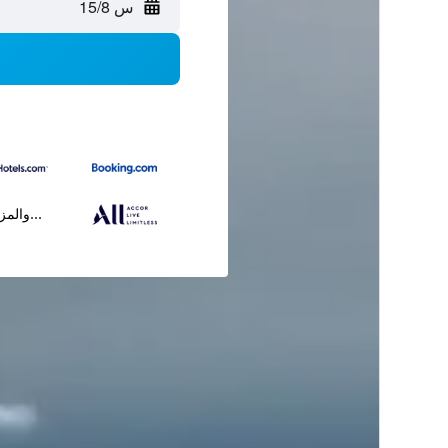
س 15/8
...والمز