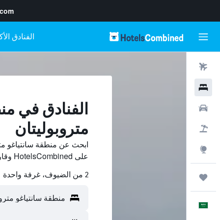
.com
رحلات طيران
فنادق
الفنادق في من
سيارات
متروبوليتان
حزم العروض
ابحث عن منطقة سانتياغو مت
استكشاف
على HotelsCombined وقارن بينها ووفّر.
2 من الضيوف، غرفة واحدة
رحلات
العَرَبِيَّة