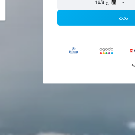
-
ح 16/8
بحث
يد