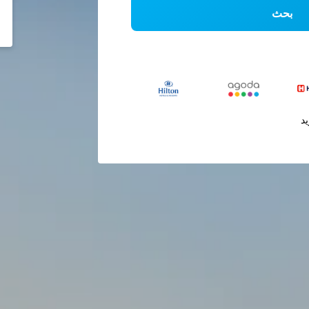
بحث
يد