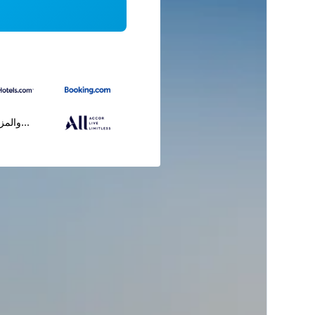
...والمز