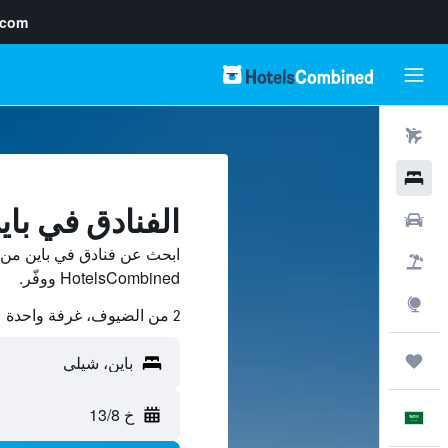
.com
رحلات طيران
فنادق
الفنادق في باي
سيارات
ابحث عن فنادق في باين من 
حزم العروض
HotelsCombined ووفّر.
استكشاف
2 من الضيوف، غرفة واحدة
رحلات
خ 13/8
العَرَبِيَّة