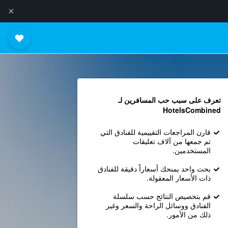
تعرف على سبب حب المسافرين لـ
HotelsCombined
قارن المراجعات التقييمية للفنادق التي
تم جمعها من آلاف تعليقات
المستخدمين.
بحث واحد يمنحك أسعاراً دقيقة للفنادق
ذات الأسعار المعقولة.
قم بتخصيص النتائج حسب سلسلة
الفنادق ووسائل الراحة والسعر وغير
ذلك من الأمور.