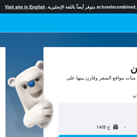
ar.hotelscombined
متوفر أيضاً باللغة الإنجليزية.
Visit site in English
ن
مئات مواقع السفر وقارن بينها على
-
ج 14/8