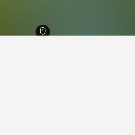
اغو متروبوليتان
5,483
باين
23
اين، شيلي
يلة من بين أماكن الإقامة التي صادفناها. إذا كانت لديك مرونة في توا