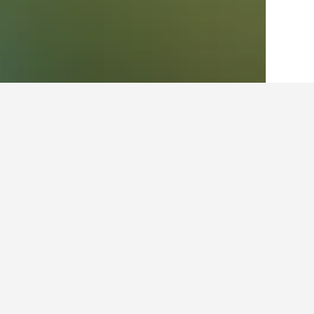
الصفحة الرئيسية
شيلي
26,642
منطقة سانتي
أرخص الفنادق في ب
تُقدم أماكن إقامة باين هذه أقل سعر لل
لمقارنة الأسعار للتواريخ الأخرى.
عرض كل الفنادق البالغ عددها 23