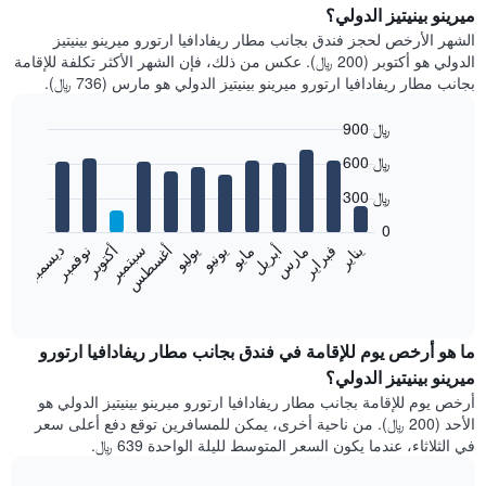
ميرينو بينيتيز الدولي؟
الشهر الأرخص لحجز فندق بجانب مطار ريفادافيا ارتورو ميرينو بينيتيز
الدولي هو أكتوبر (200 ﷼). عكس من ذلك، فإن الشهر الأكثر تكلفة للإقامة
بجانب مطار ريفادافيا ارتورو ميرينو بينيتيز الدولي هو مارس (736 ﷼).
900 ﷼
Bar
Chart
600 ﷼
graphic.
chart
with
300 ﷼
12
bars.
0
فبراير
مايو
أغسطس
نوفمبر
يناير
أبريل
يوليو
أكتوبر
مارس
يونيو
سبتمبر
ديسمبر
يعرض
المخطط
End
of
التالي
interactive
متوسط
chart
سعر
ما هو أرخص يوم للإقامة في فندق بجانب مطار ريفادافيا ارتورو
غرفة
ميرينو بينيتيز الدولي؟
كل
أرخص يوم للإقامة بجانب مطار ريفادافيا ارتورو ميرينو بينيتيز الدولي هو
شهر
الأحد (200 ﷼). من ناحية أخرى، يمكن للمسافرين توقع دفع أعلى سعر
يتضمن
في الثلاثاء، عندما يكون السعر المتوسط لليلة الواحدة 639 ﷼.
المخطط
1