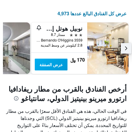
يتضمن
المخطط
التالي
عرض كل الفنادق البالغ عددها 4,973
1
محور
نوبيل هوتل إستاثيون سنترال
Y
الذي
3 نجوم
ممتاز 8.7
يعرض
Avda. Lib Bernando O'Higgins 3559, سانتياغو, شيلي
2.8 كيلومتر عن وسط المدينة
متوسط
سعر
غرفة
170 ﷼
عرض الصفقة
أرخص الفنادق بالقرب من مطار ريفادافيا
ارتورو ميرينو بينيتيز الدولي، سانتياغو
في الوقت الحالي، هذه هي الفنادق الأقل سعرًا بالقرب من مطار
ريفادافيا ارتورو ميرينو بينيتيز الدولي (SCL) التي وجدناها
للتواريخ المحددة. يمكن أن تختلف الأسعار بناءً على التواريخ