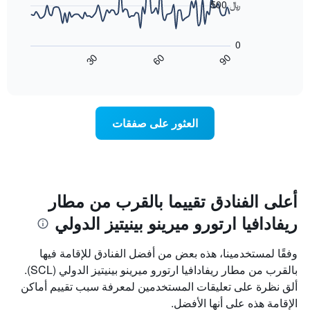
أيام
500 ﷼
الأسبوع.
يعرض
يتضمن
المخطط
المخطط
0
التالي
التالي
60
90
30
كيفية
End
1
of
تغير
interactive
محور
سعر
chart
Y
غرفة
الذي
عند
العثور على صفقات
يعرض
اقتراب
متوسط
تاريخ
سعر
الإقامة
غرفة
يتضمن
المخطط
1
أعلى الفنادق تقييما بالقرب من مطار
محور
ريفادافيا ارتورو ميرينو بينيتيز الدولي
X
الذي
يعرض
وفقًا لمستخدمينا، هذه بعض من أفضل الفنادق للإقامة فيها
عدد
بالقرب من مطار ريفادافيا ارتورو ميرينو بينيتيز الدولي (SCL).
الأيام
ألق نظرة على تعليقات المستخدمين لمعرفة سبب تقييم أماكن
قبل
الإقامة
الإقامة هذه على أنها الأفضل.