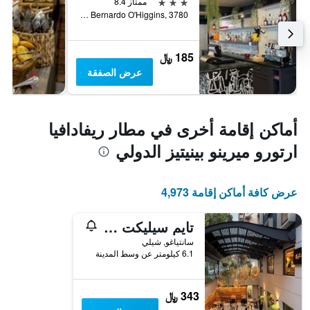
3 نجوم
ممتاز 8.4
Av Libertador Bernardo O'Higgins, 3780, سانتياغو, شيلي
185 ﷼
عرض الصفقة
أماكن إقامة أخرى في مطار ريفادافيا
ارتورو ميرينو بينيتيز الدولي
عرض كافة أماكن إقامة 4,973
تايم سيليكت - إليجانت أبارتمنتس
سانتياغو, شيلي
6.1 كيلومتر عن وسط المدينة
343 ﷼