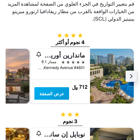
قم بتغيير التواريخ في الجزء العلوي من الصفحة لمشاهدة المزيد
من الخيارات الواقعة بالقرب من مطار ريفادافيا ارتورو ميرينو
بينيتيز الدولي (SCL).
4 نجوم
4 نجوم أو أكثر
ماندارين أورينتال، سانتياجو
5 نجوم
ممتاز 9.1
Kennedy Avenue #4601, سانتياغو, شيلي
712 ﷼
عرض الصفقة
3 نجوم
3 نجوم
نوبايل إن سانتياجو