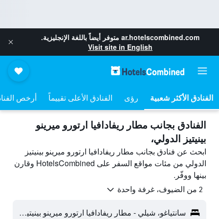
ar.hotelscombined.com
متوفر أيضاً باللغة الإنجليزية.
Visit site in English
رؤى
الفنادق الأعلى تقييماً
أرخص الفنا
الفنادق بجانب مطار ريفادافيا ارتورو ميرينو
بينيتيز الدولي،
ابحث عن فنادق بجانب مطار ريفادافيا ارتورو ميرينو بينيتيز
الدولي من مئات مواقع السفر على HotelsCombined وقارن
بينها ووفّر.
2 من الضيوف، غرفة واحدة
سانتياغو، شيلي - مطار ريفادافيا ارتورو ميرينو بينيتيز الدولي (SCL)