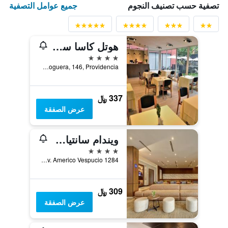
جميع عوامل التصفية
تصفية حسب تصنيف النجوم
هوتل كاسا سبارك سانتياجو
4 نجوم
Francisco Noguera, 146, Providencia, سانتياغو, شيلي
337 ﷼
عرض الصفقة
ويندام سانتياجو أيروبويرتو
4 نجوم
Av. Americo Vespucio 1284, سانتياغو, شيلي
309 ﷼
عرض الصفقة