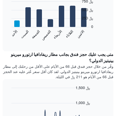
750 ﷼
محور
X
Bar
Chart
500 ﷼
graphic.
الذي
chart
with
يعرض
250 ﷼
7
الشهور.
bars.
يتضمن
0
المخطط
الاثنين
الثلاثاء
الأربعاء
الخميس
الجمعة
السبت
الأحد
يعرض
التالي
المخطط
End
1
of
التالي
محور
interactive
متوسط
chart
Y
سعر
متى يجب عليك حجز فندق بجانب مطار ريفادافيا ارتورو ميرينو
الذي
غرفة
بينيتيز الدولي؟
يعرض
كل
متوسط
وفّر من خلال حجز فندق قبل 66 من الأيام على الأقل من رحلتك إلى مطار
يوم
سعر
ريفادافيا ارتورو ميرينو بينيتيز الدولي. لقد كان أقل سعر عُثر عليه عند الحجز
في
غرفة
قبل 66 من الأيام هو 211 ﷼ في الليلة.
الأسبوع
يتضمن
1,500 ﷼
المخطط
1
Line
Chart
graphic.
محور
chart
with
1,000 ﷼
X
90
الذي
data
يعرض
points.