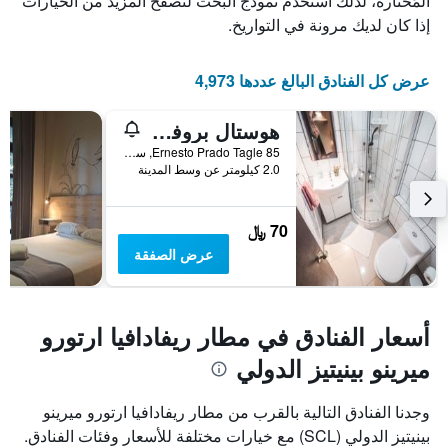
المُختارة، لذلك استخدم نموذج البحث لتصفح المزيد من الخيارات
إذا كان لديك مرونة في التواريخ.
عرض كل الفنادق البالغ عددها 4,973
هوستال بروفيدينسيا - هوستل
Ernesto Prado Tagle 85, سانتياغو, شيلي
2.0 كيلومتر عن وسط المدينة
70 ﷼
عرض الصفقة
أسعار الفنادق في مطار ريفادافيا ارتورو
ميرينو بينيتيز الدولي
وجدنا الفنادق التالية بالقرب من مطار ريفادافيا ارتورو ميرينو
بينيتيز الدولي (SCL) مع خيارات مختلفة للأسعار وفئات الفنادق.