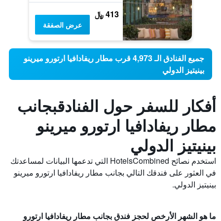
413 ﷼
عرض الصفقة
جميع الفنادق الـ 4,973 قرب مطار ريفادافيا ارتورو ميرينو
بينيتيز الدولي
أفكار للسفر حول الفنادقبجانب
مطار ريفادافيا ارتورو ميرينو
بينيتيز الدولي
استخدم نصائح HotelsCombined التي تدعمها البيانات لمساعدتك
في العثور على فندقك التالي بجانب مطار ريفادافيا ارتورو ميرينو
بينيتيز الدولي.
ما هو الشهر الأرخص لحجز فندق بجانب مطار ريفادافيا ارتورو