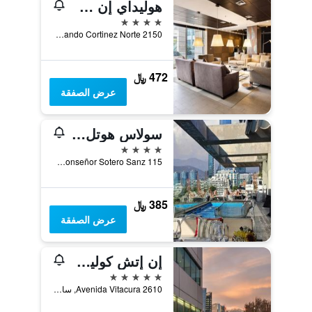
هوليداي إن سانتياغو - إيربورت تيرمينال
4 نجوم
Armando Cortinez Norte 2150, سانتياغو, شيلي
472 ﷼
عرض الصفقة
سولاس هوتل سانتياجو
4 نجوم
Monseñor Sotero Sanz 115, سانتياغو, شيلي
385 ﷼
عرض الصفقة
إن إتش كوليكشين بلازا سانتياغو
5 نجوم
Avenida Vitacura 2610, سانتياغو, شيلي