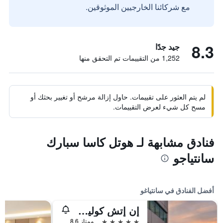
مع شركائنا الخارجيين الموثوقين.
8.3
جيد جدًا
1,252 من التقييمات تم التحقق منها
لم يتم العثور على تقييمات. حاول إزالة مرشح أو تغيير بحثك أو
مسح كل شيء لعرض التقييمات.
فنادق مشابهة لـ هوتل كاسا سبارك
سانتياجو
أفضل الفنادق في سانتياغو
إن إتش كوليكشين بلازا سانتياغو
5 نجوم
ممتاز 8.6