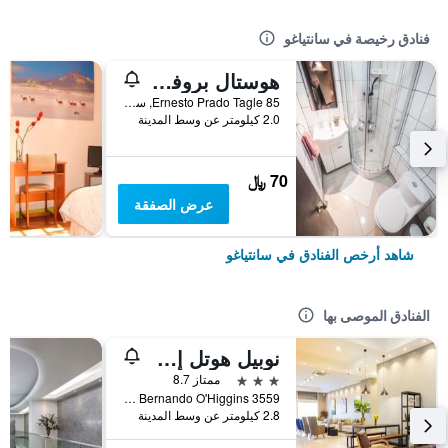
فنادق رخيصة في سانتياغو
هوستال بروفيدينسيا - هوستل
Ernesto Prado Tagle 85, سانتياغو, شيلي
2.0 كيلومتر عن وسط المدينة
70 ﷼
عرض الصفقة
شاهد أرخص الفنادق في سانتياغو
الفنادق الموصى بها
نوبيل هوتل إستاثيون سنترال
3 نجوم
ممتاز 8.7
Avda. Lib Bernando O'Higgins 3559, سانتياغو, شيلي
2.8 كيلومتر عن وسط المدينة