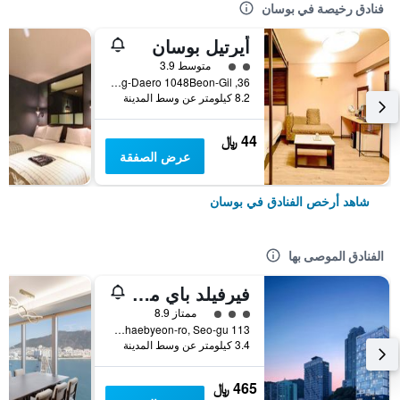
فنادق رخيصة في بوسان
أيرتيل بوسان
تقييم فئة 2
متوسط 3.9
36, Nakdong-Daero 1048Beon-Gil, بوسان, كوريا الجنوبية
8.2 كيلومتر عن وسط المدينة
44 ﷼
عرض الصفقة
شاهد أرخص الفنادق في بوسان
الفنادق الموصى بها
فيرفيلد باي ماريوت بوسان سونجدو بيتش
تقييم فئة 3
ممتاز 8.9
113 Songdohaebyeon-ro, Seo-gu, بوسان, كوريا الجنوبية
3.4 كيلومتر عن وسط المدينة
465 ﷼