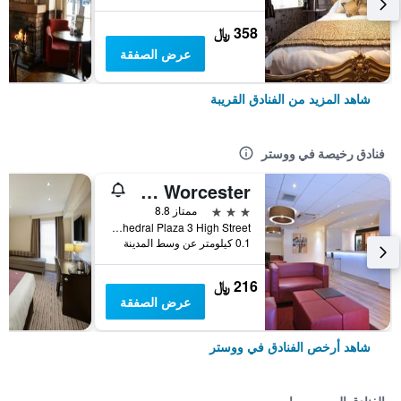
358 ﷼
عرض الصفقة
شاهد المزيد من الفنادق القريبة
فنادق رخيصة في ووستر
Travelodge Worcester
3 نجوم
ممتاز 8.8
Cathedral Plaza 3 High Street, ووستر, المملكة المتحدة
0.1 كيلومتر عن وسط المدينة
216 ﷼
عرض الصفقة
شاهد أرخص الفنادق في ووستر