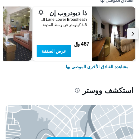
الفنادق الموصى بها
ذا ديودروب إن
Bell Lane Lower Broadheath, ووستر, المملكة المتحدة
4.6 كيلومتر عن وسط المدينة
487 ﷼
عرض الصفقة
مشاهدة الفنادق الأخرى الموصى بها
استكشف ووستر