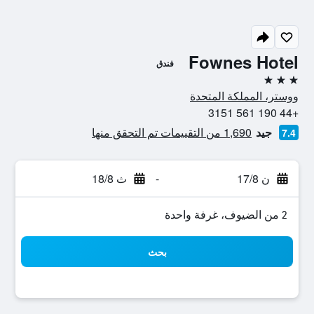
Fownes Hotel
فندق
3 نجوم
ووستر، المملكة المتحدة
+44 190 561 3151
جيد
1,690 من التقييمات تم التحقق منها
7.4
ن 17/8
-
ث 18/8
2 من الضيوف، غرفة واحدة
بحث