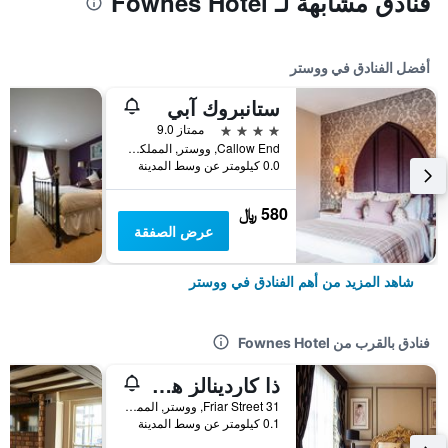
فنادق مشابهة لـ Fownes Hotel
أفضل الفنادق في ووستر
ستانبروك آبي
4 نجوم
ممتاز 9.0
Callow End, ووستر, المملكة المتحدة
0.0 كيلومتر عن وسط المدينة
580 ﷼
عرض الصفقة
شاهد المزيد من أهم الفنادق في ووستر
فنادق بالقرب من Fownes Hotel
ذا كاردينالز هات
31 Friar Street, ووستر, المملكة المتحدة
0.1 كيلومتر عن وسط المدينة