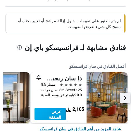
لم يتم العثور على تقييمات. حاول إزالة مرشح أو تغيير بحثك أو
مسح كل شيء لعرض التقييمات.
فنادق مشابهة لـ فرانسيسكو باي إن
أفضل الفنادق في سان فرانسسكو
ذا سان ريجيس سان فرانسيسكو
5 نجوم
ممتاز 8.5
125 3rd Street, سان فرانسسكو, CA, الولايات المتحدة الأميريكية
0.0 كيلومتر عن وسط المدينة
2,105 ﷼
عرض
الصفقة
شاهد المزيد من أهم الفنادق في سان فرانسسكو