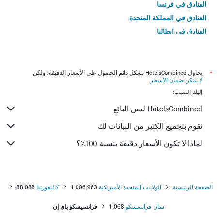
الفنادق في فرنسا
الفنادق في المملكة المتحدة
الفنادق في إيطاليا
الفنادق في تايلاند
*
يحاول HotelsCombined بشكل دائم الحصول على الأسعار الدقيقة، ولكن
لا يمكن ضمان الأسعار
.
إليك السبب:
HotelsCombined ليس البائع
نقوم بتجميع الكثير من البيانات لك
لماذا لا تكون الأسعار دقيقة بنسبة 100٪؟
الصفحة الرئيسية
الولايات المتحدة الأميريكية
1,006,963
كاليفورنيا
88,088
سان فرانسسكو
1,068
فرانسيسكو باي إن