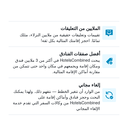
الملايين من التعليقات
تقييمات وتعليقات حقيقية من ملايين النزلاء، مثلك
تمامًا. احجز إقامتك المثالية بكل ثقة!
أفضل صفقات الفنادق
يبحث HotelsCombined في أكثر من 3 ملايين فندق
ومكان إقامة ويجمعهم في مكان واحد حتى تتمكن من
مقارنة أماكن الإقامة المثالية.
إلغاء مجاني
من الوارد أن تتغير الخطط — نتفهم ذلك. ولهذا يمكنك
البحث وحجز فنادق وأماكن إقامة على
HotelsCombined من وكالات السفر التي تقدم خدمة
الإلغاء المجاني