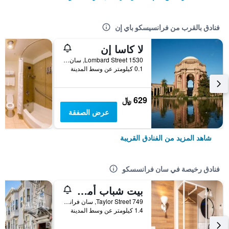
فنادق بالقرب من فرانسيسكو باي إن
لا كاسا إن
1530 Lombard Street, سان فرانسسكو, CA, الولايات المتحدة الأميريكية
0.1 كيلومتر عن وسط المدينة
629 ﷼
عرض الصفقة
شاهد المزيد من الفنادق القريبة
فنادق رخيصة في سان فرانسسكو
بيت شباب أمستردام
749 Taylor Street, سان فرانسسكو, CA, الولايات المتحدة الأميريكية
1.4 كيلومتر عن وسط المدينة