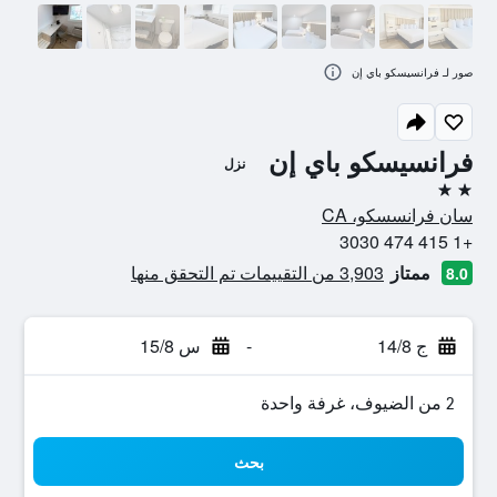
صور لـ فرانسيسكو باي إن
فرانسيسكو باي إن
نزل
2 نجمتين
سان فرانسسكو، CA
+1 415 474 3030
ممتاز
3,903 من التقييمات تم التحقق منها
8.0
ج 14/8
-
س 15/8
2 من الضيوف، غرفة واحدة
بحث