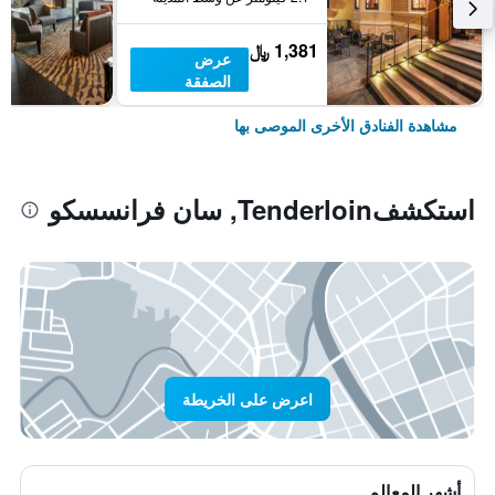
1,381 ﷼
عرض
الصفقة
مشاهدة الفنادق الأخرى الموصى بها
استكشفTenderloin, سان فرانسسكو
اعرض على الخريطة
أشهر المعالم