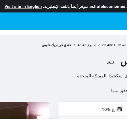
ar.hotelscombined
متوفر أيضاً باللغة الإنجليزية.
Visit site in English
اسكتلندا
35,432
إدنبرغ
4,945
فندق فريدريك هاوس
س
فندق
ح 16/8