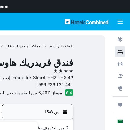
.com
رحلات طيران
الصفحة الرئيسية
المملكة المتحدة
314,761
فنادق
فندق فريدريك هاو
سيارات
4 نجوم
حزم العروض
42 Frederick Street, EH2 1EX, إدنبرغ, اسكتلندا, المملكة المتحدة
+44 131 226 1999
استكشاف
ممتاز
6,467 من التقييمات تم التحقق منها
8.4
رحلات
س 15/8
-
العَرَبِيَّة
2 من الضيوف، غرفة واحدة