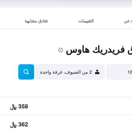
 عن
التقييمات
فنادق مشابهة
 فريدريك هاوس
2 من الضيوف، غرفة واحدة
358 ﷼
362 ﷼