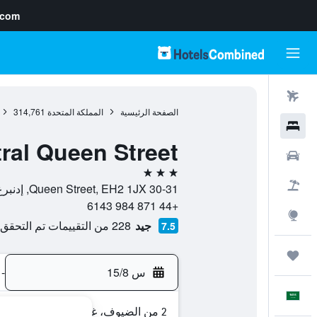
.com
رحلات طيران
الصفحة الرئيسية
المملكة المتحدة
314,761
فنادق
ral Queen Street
سيارات
3 نجوم
حزم العروض
30-31 Queen Street, EH2 1JX, إدنبرغ, اسكتلندا, المملكة المتحدة
+44 871 984 6143
استكشاف
جيد
228 من التقييمات تم التحقق منها
7.5
رحلات
س 15/8
-
العَرَبِيَّة
2 من الضيوف، غرفة واحدة