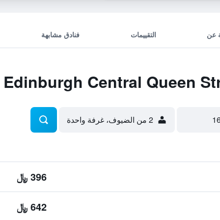
 عن
التقييمات
فنادق مشابهة
2 من الضيوف، غرفة واحدة
396 ﷼
642 ﷼