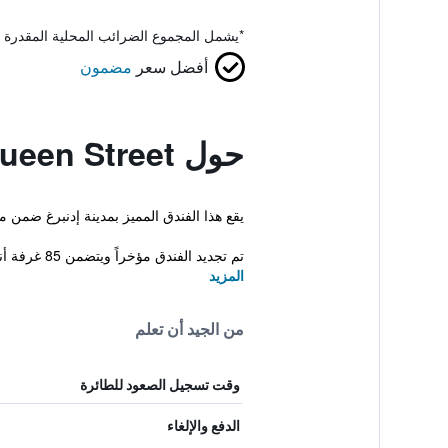
*
يشمل المجموع الضرائب المحلية المقدرة 
أفضل سعر
مضمون
حول Travelodge Edinburgh Central Queen Street
يقع هذا الفندق المميز بمدينة إدنبرغ ضمن مسافة عشر دقائق مشياً عن urgh Bus Station
تم تجديد الفندق مؤخراً ويتضمن 85 غرفة أنيقة. يتواجد طاقم مح...
المزيد
من الجيد أن تعلم
وقت تسجيل الصعود للطائرة
الدفع والإلغاء