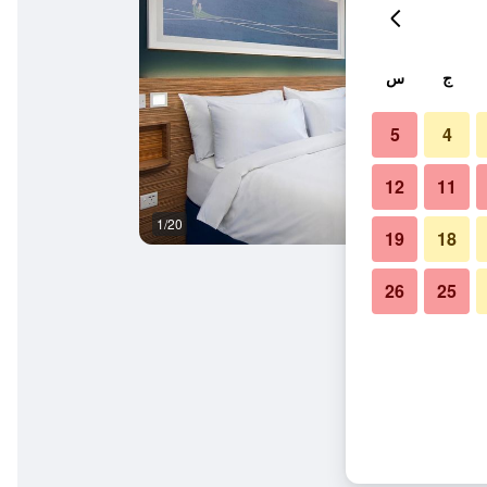
ج
س
5
4
12
11
1/20
غرفة نوم
19
18
26
25