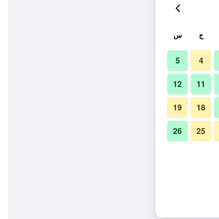
ج
س
5
4
12
11
19
18
26
25