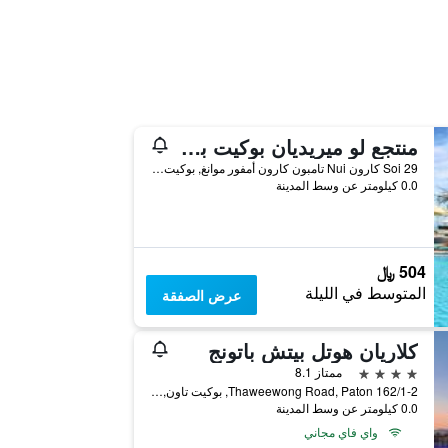
منتجع لو ميريديان بوكيت بيتش
29 Soi كارون Nui تامبون كارون أمفور موانغ, بوكيت تاون, تايلاند
0.0 كيلومتر عن وسط المدينة
504 ﷼
المتوسط في الليلة
عرض الصفقة
كلاريان هوتل بيتش باتونج
4 نجوم
ممتاز 8.1
162/1-2 Thaweewong Road, Paton, بوكيت تاون, تايلاند
0.0 كيلومتر عن وسط المدينة
واي فاي مجاني