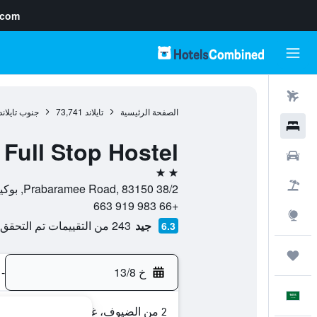
.com
رحلات طيران
الصفحة الرئيسية
تايلاند
73,741
جنوب تايلاند
فنادق
Full Stop Hostel
سيارات
2 نجمتين
حزم العروض
38/2 Prabaramee Road, 83150, بوكيت تاون, مقاطعة بوكيت, تايلاند
+66 983 919 663
استكشاف
جيد
243 من التقييمات تم التحقق منها
6.3
رحلات
خ 13/8
-
العَرَبِيَّة
2 من الضيوف، غرفة واحدة