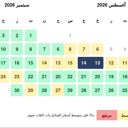
أغسطس 2026
سبتمبر 2026
ث
ث
ر
خ
ج
س
ح
ن
ث
ر
خ
3
2
1
1
10
9
8
7
6
8
7
6
5
4
17
16
15
14
13
15
14
13
12
11
عرض الأسعار
24
23
22
21
20
22
21
20
19
18
30
29
28
27
29
28
27
26
25
عرض الأسعار
عرض الأسعار
سط
مرتفع
بناءً على متوسط أسعار الفنادق ذات الثلاث نجوم.