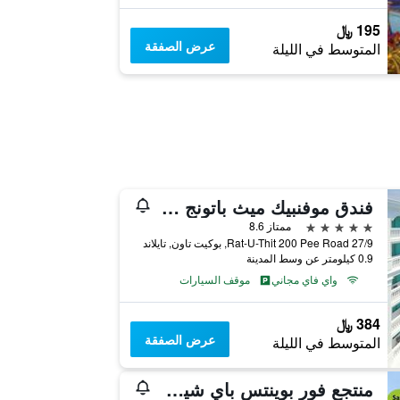
195 ﷼
عرض الصفقة
المتوسط في الليلة
فندق موفنبيك ميث باتونج بوكيت
5 نجوم
ممتاز 8.6
27/9 Rat-U-Thit 200 Pee Road, بوكيت تاون, تايلاند
0.9 كيلومتر عن وسط المدينة
واي فاي مجاني
موقف السيارات
384 ﷼
عرض الصفقة
المتوسط في الليلة
منتجع فور بوينتس باي شيراتون بوكيت باتونج بيتش