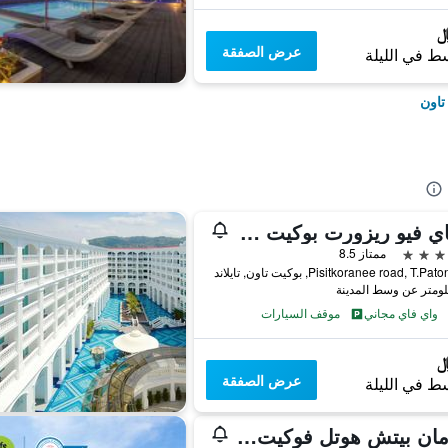
عرض الصفقة
ط في الليلة
تاون
سكاي فيو ريزورت بوكيت باتونج بيتش
ممتاز 8.5
واي فاي مجاني
موقف السيارات
عرض الصفقة
ط في الليلة
أندامان بيتش هوتل فوكيت - هاندوريتين كوليكشن باي أكور