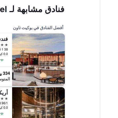
فنادق مشابهة لـ Full Stop Hostel
أفضل الفنادق في بوكيت تاون
5 نجوم
38 Soi Luang Phor Chuan Soi 1, بوكيت تاون, تايلاند
0.0 كيلومتر عن وسط المدينة
334 ﷼
المتوس
أريك
5 نجوم
0.0 كيلومتر عن وسط المدينة