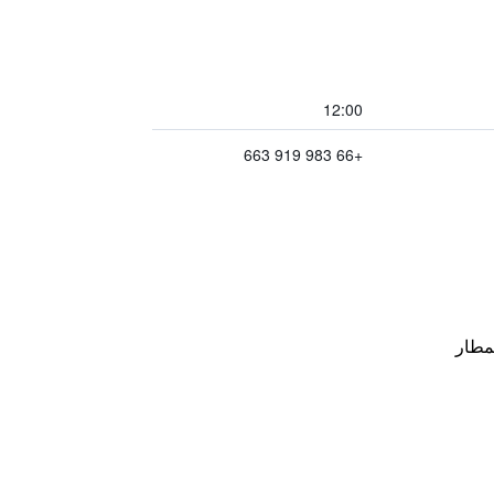
12:00
+66 983 919 663
مطار