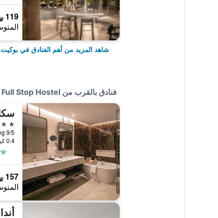
119 ﷼
المتوس
شاهد المزيد من أهم الفنادق في بوكيت 
فنادق بالقرب من Full Stop Hostel
5 نجوم
9/5 Pisitkoranee road, T.Patong, بوكيت تاون, تايلاند
0.4 كيلومتر عن وسط المدينة
157 ﷼
المتوس