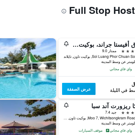
فندق أفيستا جراند، بوكيت كارون - مجموعة إم جاليري
ممتاز 9.0
واي فاي مجاني
عرض الصفقة
ط في الليلة
ا ريزورت آند سبا
جيد 7.4
96/1 Moo 7, Wichitsongkram Road, بوكيت تاون, تايلاند
واي فاي مجاني
موقف السيارات