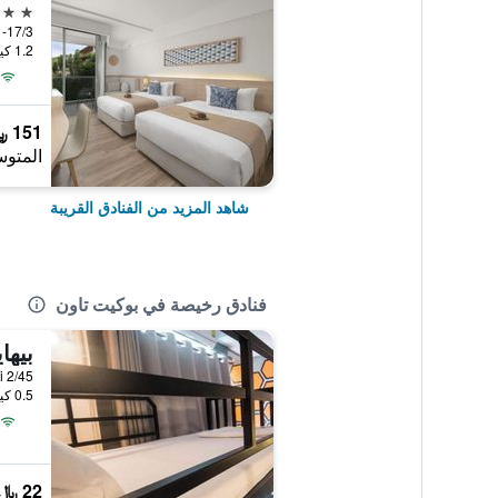
4 نجوم
17/1-17/3 Soi Prabaramee 4,
1.2 كيلومتر عن وسط المدينة
151 ﷼
المتوس
شاهد المزيد من الفنادق القريبة
فنادق رخيصة في بوكيت تاون
2/45 Montri Road, Talad Yai, بوكيت تاون, تايلاند
0.5 كيلومتر عن وسط المدينة
22 ﷼