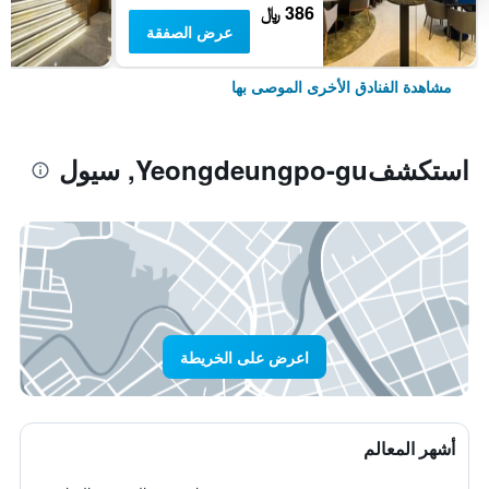
386 ﷼
عرض الصفقة
مشاهدة الفنادق الأخرى الموصى بها
استكشفYeongdeungpo-gu, سيول
اعرض على الخريطة
أشهر المعالم