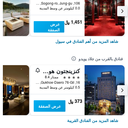
106, Sogong-ro, Jung-gu, سيول, كوريا الجنوبية
0.0 كيلومتر عن وسط المدينة
1,451 ﷼
عرض
الصفقة
شاهد المزيد من أهم الفنادق في سيول
فنادق بالقرب من جلاد يويدو
كنزينجتون هوتل يويدو سيول
4 نجوم
ممتاز 8.4
16, Gukhoe-Daero 76-Gil, سيول, كوريا الجنوبية
0.5 كيلومتر عن وسط المدينة
373 ﷼
عرض الصفقة
شاهد المزيد من الفنادق القريبة