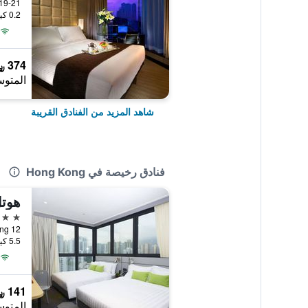
19-21 Nathan Road, Hong Kong, هونغ ك
0.2 كيلومتر عن وسط المدينة
374 ﷼
المتوس
شاهد المزيد من الفنادق القريبة
فنادق رخيصة في Hong Kong
هوت
4 نجوم
12 Ka Hing Road, Hong Kong, هونغ كونغ
5.5 كيلومتر عن وسط المدينة
141 ﷼
المتوس