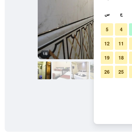
ج
س
5
4
12
11
1/8
حمام
19
18
26
25