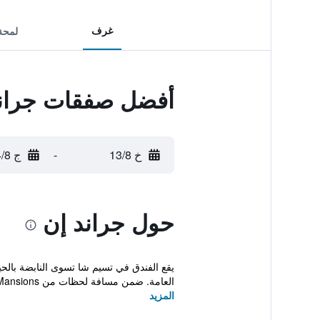
غرف
لمحة
أفضل صفقات جراند
خ 13/8
-
ج 14/8
حول جراند إن
العامة. ضمن مسافة لحظات من Chungking Mansions...
المزيد