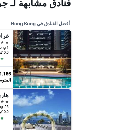
فنادق مشابهة لـ جر
أفضل الفنادق في Hong Kong
غران
5 نجوم
1 Harbour Road, Hong Kong, هونغ كونغ
0.0 كيلومتر عن وسط المدينة
1,166 ﷼
المتوس
هارب
5 نجوم
23, Oil Street, North Point, Hong Kong, هونغ كونغ
0.0 كيلومتر عن وسط المدينة