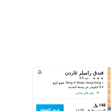
فندق رامبلر غاردن
3 نجوم
جيد 6.6
1 Tsing Yi Road, Hong Kong, هونغ كونغ
6.4 كيلومتر عن وسط المدينة
واي فاي مجاني
148 ﷼
عرض الصفقة
المتوسط في الليلة