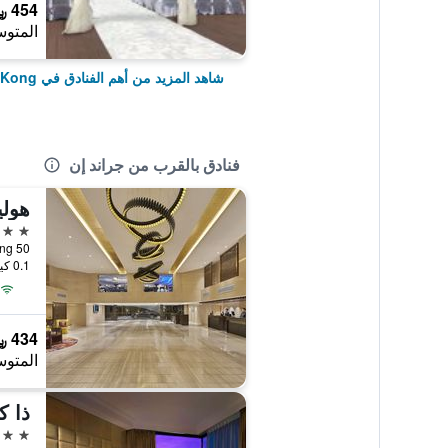
454 ﷼
المتوس
شاهد المزيد من أهم الفنادق في Hong Kong
فنادق بالقرب من جراند إن
هولي
4 نجوم
0.1 كيلومتر عن وسط المدينة
434 ﷼
المتوس
ذا ك
4 نجوم