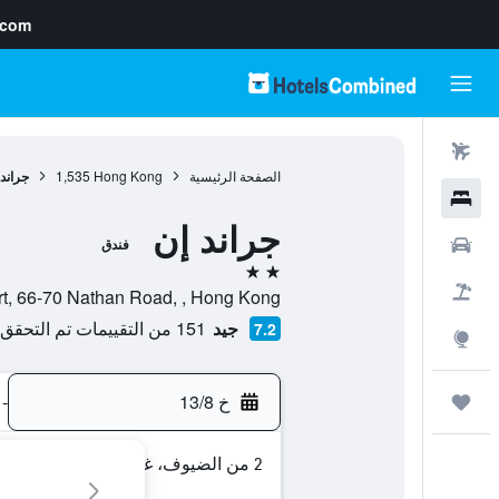
.com
رحلات طيران
الصفحة الرئيسية
Hong Kong
1,535
جراند
فنادق
جراند إن
سيارات
فندق
2 نجمتين
حزم العروض
wn Court, 66-70 Nathan Road, , Hong Kong
جيد
151 من التقييمات تم التحقق منها
7.2
استكشاف
خ 13/8
-
رحلات
2 من الضيوف، غرفة واحدة