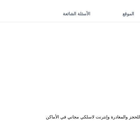
الموقع
الأسئلة الشائعة
 خمس دقائق من Tsim Sha Tsui Station، وتشمل معاملات فورية للحجز والمغادرة وإنترنت لاسلكي مجاني في الأماكن