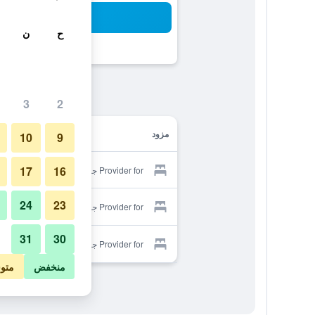
بح
ح
ن
3
2
مزود
10
9
17
16
Provider for جراند إن
24
23
Provider for جراند إن
31
30
Provider for جراند إن
منخفض
متو