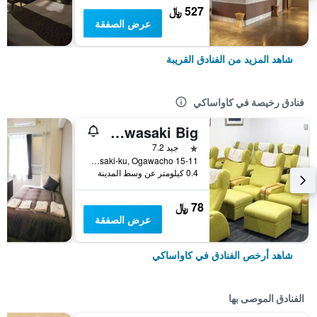
527 ﷼
عرض الصفقة
شاهد المزيد من الفنادق القريبة
فنادق رخيصة في كاواساكي
Capsule hotel and Sauna Kawasaki Big
نجمة واحدة
جيد 7.2
Kawasaki-ku, Ogawacho 15-11, كاواساكي, اليابان
0.4 كيلومتر عن وسط المدينة
78 ﷼
عرض الصفقة
شاهد أرخص الفنادق في كاواساكي
الفنادق الموصى بها