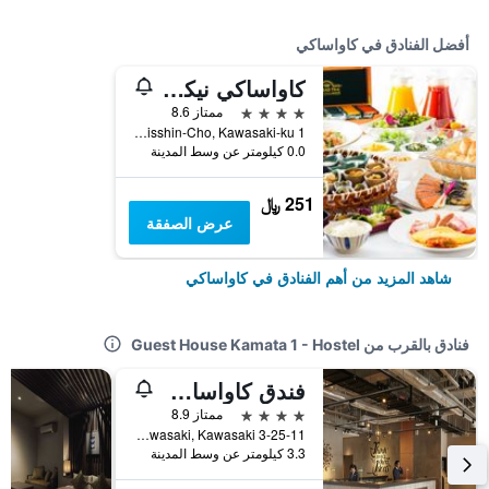
أفضل الفنادق في كاواساكي
كاواساكي نيكو هوتل
4 نجوم
ممتاز 8.6
1 Nisshin-Cho, Kawasaki-ku, كاواساكي, اليابان
0.0 كيلومتر عن وسط المدينة
251 ﷼
عرض الصفقة
شاهد المزيد من أهم الفنادق في كاواساكي
فنادق بالقرب من Guest House Kamata 1 - Hostel
فندق كاواساكي كينغ سكاي فرونت طوكيو راي
4 نجوم
ممتاز 8.9
3-25-11 Tonomachi, Kawasaki, Kawasaki, كاواساكي, اليابان
3.3 كيلومتر عن وسط المدينة