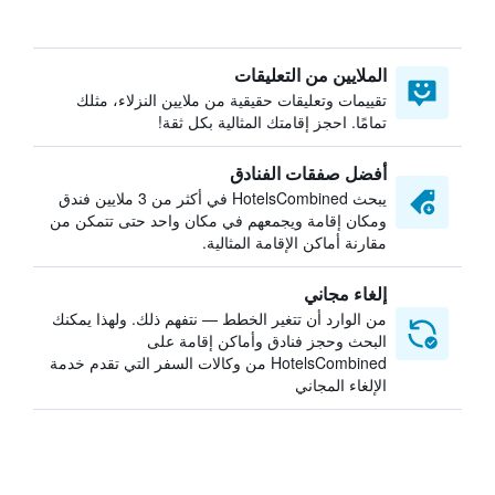
الملايين من التعليقات
تقييمات وتعليقات حقيقية من ملايين النزلاء، مثلك
تمامًا. احجز إقامتك المثالية بكل ثقة!
أفضل صفقات الفنادق
يبحث HotelsCombined في أكثر من 3 ملايين فندق
ومكان إقامة ويجمعهم في مكان واحد حتى تتمكن من
مقارنة أماكن الإقامة المثالية.
إلغاء مجاني
من الوارد أن تتغير الخطط — نتفهم ذلك. ولهذا يمكنك
البحث وحجز فنادق وأماكن إقامة على
HotelsCombined من وكالات السفر التي تقدم خدمة
الإلغاء المجاني