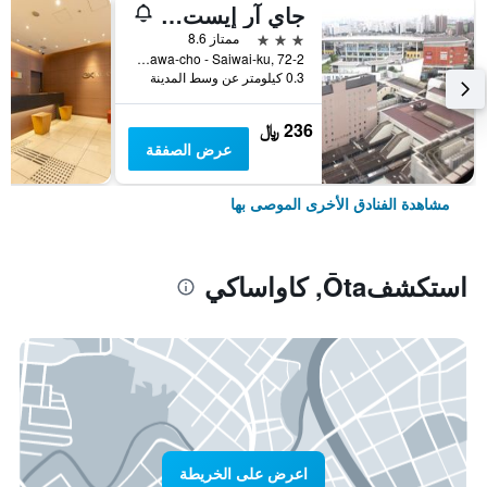
جاي آر إيست هوتل ميتس كاواساكي
3 نجوم
ممتاز 8.6
Horikawa-cho - Saiwai-ku, 72-2, كاواساكي, اليابان
0.3 كيلومتر عن وسط المدينة
236 ﷼
عرض الصفقة
مشاهدة الفنادق الأخرى الموصى بها
استكشفŌta, كاواساكي
اعرض على الخريطة