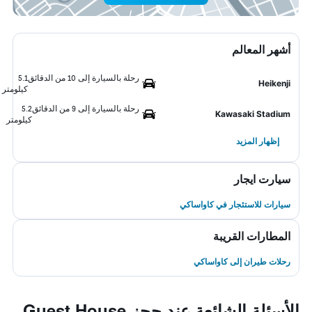
أشهر المعالم
رحلة بالسيارة إلى 10 من الدقائق
5.1
Heikenji
كيلومتر
رحلة بالسيارة إلى 9 من الدقائق
5.2
Kawasaki Stadium
كيلومتر
إظهار المزيد
سيارت ايجار
سيارات للاستئجار في كاواساكي
المطارات القريبة
رحلات طيران إلى كاواساكي
الأسئلة الشائعة عند حجز Guest House