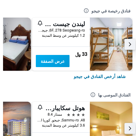
فنادق رخيصة في جيجو
ليندن جيست هاوس
6F, 278 Seogwang-ro, جيجو, كوريا الجنوبية
1.2 كيلومتر عن وسط المدينة
33 ﷼
عرض الصفقة
شاهد أرخص الفنادق في جيجو
الفنادق الموصى بها
هوتل سكايبارك جيجو 1
4 نجوم
ممتاز 8.4
48, Sammu-ro, جيجو, كوريا الجنوبية
3.6 كيلومتر عن وسط المدينة